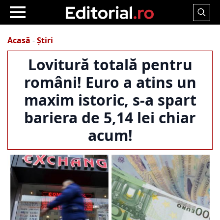
Search
for:
Acasă
-
Știri
Lovitură totală pentru
români! Euro a atins un
maxim istoric, s-a spart
bariera de 5,14 lei chiar
acum!