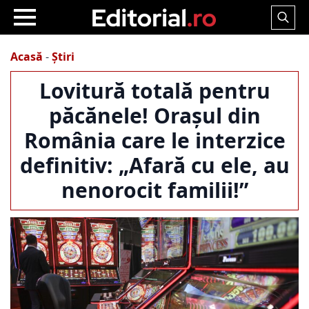
Search
for:
Acasă
-
Știri
Lovitură totală pentru
păcănele! Orașul din
România care le interzice
definitiv: „Afară cu ele, au
nenorocit familii!”