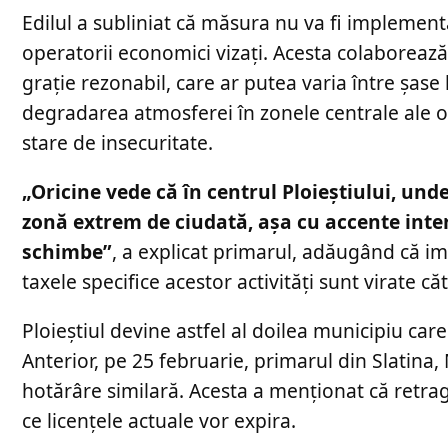
Edilul a subliniat că măsura nu va fi implement
operatorii economici vizați. Acesta colaboreaz
grație rezonabil, care ar putea varia între șase 
degradarea atmosferei în zonele centrale ale or
stare de insecuritate.
„Oricine vede că în centrul Ploieştiului, und
zonă extrem de ciudată, aşa cu accente interl
schimbe”
, a explicat primarul, adăugând că im
taxele specifice acestor activități sunt virate că
Ploieștiul devine astfel al doilea municipiu car
Anterior, pe 25 februarie, primarul din Slatin
hotărâre similară. Acesta a menționat că retra
ce licențele actuale vor expira.