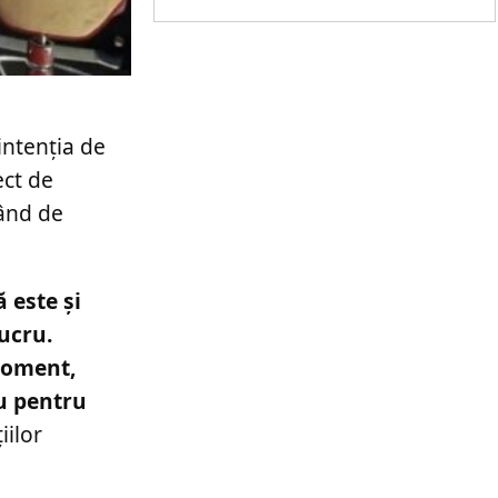
intenția de
ect de
tând de
 este şi
lucru.
 moment,
iu pentru
iilor