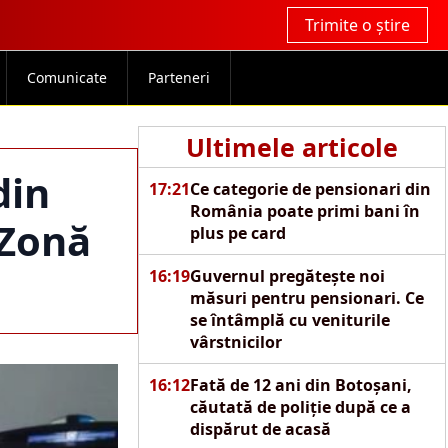
Trimite o știre
Comunicate
Parteneri
Ultimele articole
din
17:21
Ce categorie de pensionari din
România poate primi bani în
„Zonă
plus pe card
16:19
Guvernul pregătește noi
măsuri pentru pensionari. Ce
se întâmplă cu veniturile
vârstnicilor
16:12
Fată de 12 ani din Botoșani,
căutată de poliție după ce a
dispărut de acasă