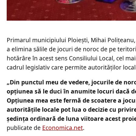
Primarul municipiului Ploiești, Mihai Polițeanu,
a elimina sălile de jocuri de noroc de pe teritor
hotărâre în acest sens Consiliului Local, cel ma
cadrul legislativ care permite autorităților loca
„Din punctul meu de vedere, jocurile de noroc
opţiunea să le duci în anumite locuri dacă dec
Opţiunea mea este fermă de scoatere a jocuri
autorităţile locale pot lua o decizie cu privi
şedinţa ordinară de luna viitoare acest proi
publicate de
Economica.net
.