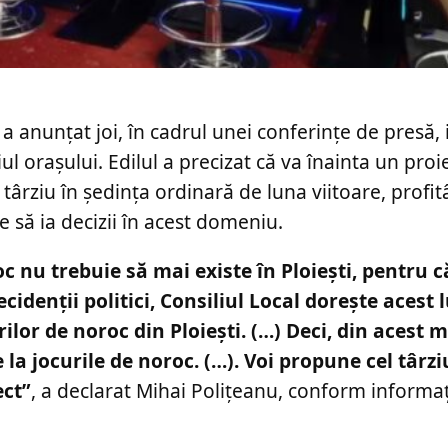
 a anunțat joi, în cadrul unei conferințe de presă, 
iul orașului. Edilul a precizat că va înainta un proi
i târziu în ședința ordinară de luna viitoare, profi
le să ia decizii în acest domeniu.
 nu trebuie să mai existe în Ploieşti, pentru că
idenţii politici, Consiliul Local doreşte acest 
lor de noroc din Ploieşti. (…) Deci, din acest
re la jocurile de noroc. (…). Voi propune cel târz
ect”
, a declarat Mihai Polițeanu, conform informaț