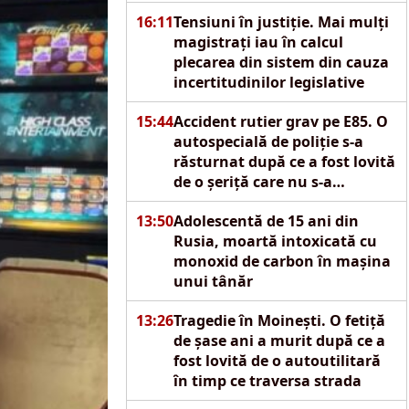
16:11
Tensiuni în justiție. Mai mulți
magistrați iau în calcul
plecarea din sistem din cauza
incertitudinilor legislative
15:44
Accident rutier grav pe E85. O
autospecială de poliție s-a
răsturnat după ce a fost lovită
de o șeriță care nu s-a
asigurat
13:50
Adolescentă de 15 ani din
Rusia, moartă intoxicată cu
monoxid de carbon în mașina
unui tânăr
13:26
Tragedie în Moinești. O fetiță
de șase ani a murit după ce a
fost lovită de o autoutilitară
în timp ce traversa strada