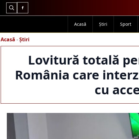
Search
for:
Acasă
Știri
Sport
Acasă
-
Știri
Lovitură totală p
România care interzi
cu acce