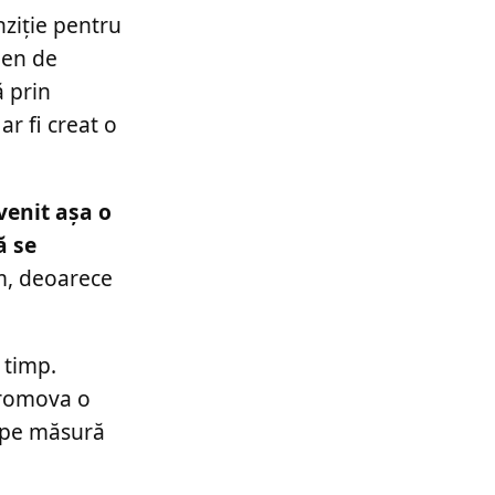
nziție pentru
men de
ă prin
r fi creat o
venit aşa o
ă se
im, deoarece
 timp.
promova o
, pe măsură