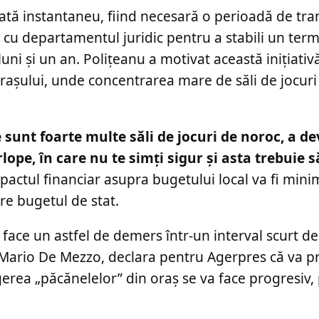
ată instantaneu, fiind necesară o perioadă de tra
ă cu departamentul juridic pentru a stabili un ter
luni și un an. Polițeanu a motivat această inițiativ
așului, unde concentrarea mare de săli de jocuri a
e sunt foarte multe săli de jocuri de noroc, a de
ope, în care nu te simţi sigur şi asta trebuie s
pactul financiar asupra bugetului local va fi min
tre bugetul de stat.
e face un astfel de demers într-un interval scurt de
a, Mario De Mezzo, declara pentru Agerpres că va 
gerea „păcănelelor” din oraș se va face progresiv