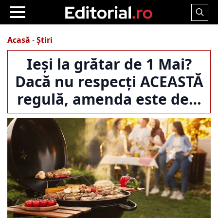
Search
for:
Acasă
-
Știri
Ieși la grătar de 1 Mai?
Dacă nu respecți ACEASTĂ
regulă, amenda este de…