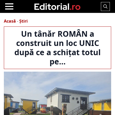
Search
for:
Acasă
-
Știri
Un tânăr ROMÂN a
construit un loc UNIC
după ce a schițat totul
pe…