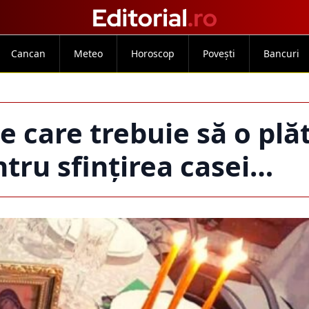
Cancan
Meteo
Horoscop
Povești
Bancuri
 care trebuie să o plăt
ntru sfințirea casei…