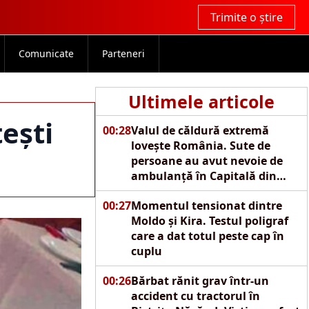
Trimite o știre
Comunicate
Parteneri
Ultimele articole
ești
00:28
Valul de căldură extremă
lovește România. Sute de
persoane au avut nevoie de
ambulanță în Capitală din
cauza caniculei
00:27
Momentul tensionat dintre
Moldo și Kira. Testul poligraf
care a dat totul peste cap în
cuplu
00:26
Bărbat rănit grav într-un
accident cu tractorul în