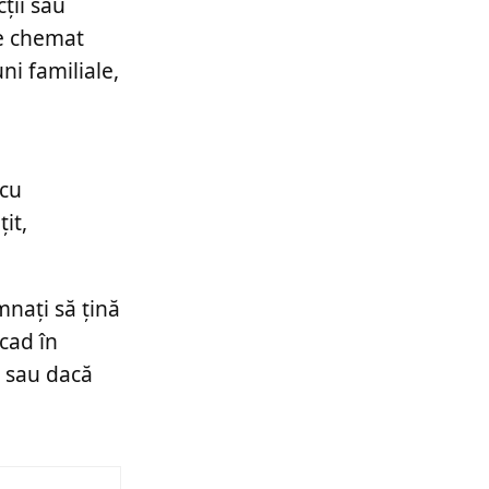
ții sau
te chemat
i familiale,
 cu
it,
mnați să țină
 cad în
e sau dacă