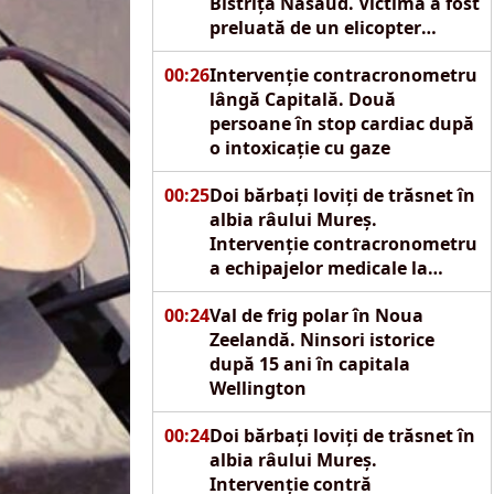
Bistrița Năsăud. Victima a fost
preluată de un elicopter
SMURD
00:26
Intervenție contracronometru
lângă Capitală. Două
persoane în stop cardiac după
o intoxicație cu gaze
00:25
Doi bărbați loviți de trăsnet în
albia râului Mureș.
Intervenție contracronometru
a echipajelor medicale la
Reghin
00:24
Val de frig polar în Noua
Zeelandă. Ninsori istorice
după 15 ani în capitala
Wellington
00:24
Doi bărbați loviți de trăsnet în
albia râului Mureș.
Intervenție contră