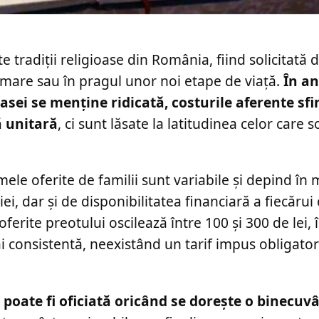
tradiții religioase din România, fiind solicitată 
rmare sau în pragul unor noi etape de viață.
În an
asei se menține ridicată, costurile aferente sfin
ă unitară
, ci sunt lăsate la latitudinea celor care s
mele oferite de familii sunt variabile și depind în
, dar și de disponibilitatea financiară a fiecărui
 oferite preotului oscilează între 100 și 300 de lei, 
i consistentă, neexistând un tarif impus obligato
poate fi oficiată oricând se dorește o binecuv