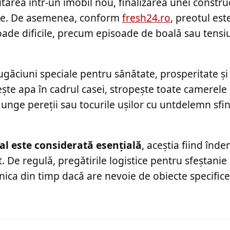
area într-un imobil nou, finalizarea unei construc
are. De asemenea, conform
fresh24.ro
, preotul es
ade dificile, precum episoade de boală sau tensiun
găciuni speciale pentru sănătate, prosperitate și
ește apa în cadrul casei, stropește toate camerele
 unge pereții sau tocurile ușilor cu untdelemn sfinț
ual este considerată esențială
, aceștia fiind înde
. De regulă, pregătirile logistice pentru sfeștanie
nica din timp dacă are nevoie de obiecte specific