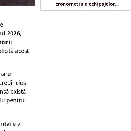
cronometru a echipajelor
SMURD la Reghin
de
ul 2026,
țirii
olicită acest
 mare
 credincios
însă există
riu pentru
ântare a