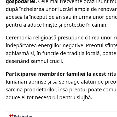
gospodăriei.
Cele mai frecvente ocazii sunt mut
după încheierea unor lucrări ample de renov
adesea la început de an sau în urma unor perio
pentru a aduce liniște și protecție în cămin.
Ceremonia religioasă presupune citirea unor ru
îndepărtarea energiilor negative. Preotul sfinț
aghiasmă și, în funcție de tradiția locală, poate
desenând semnul crucii.
Participarea membrilor familiei la acest rit
lumânări aprinse și să se roage alături de preot
sarcina proprietarilor, însă preotul poate comu
aduce el tot necesarul pentru slujbă.
Etichete: