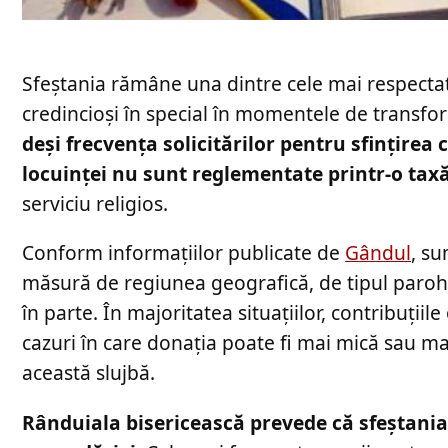
Sfeștania rămâne una dintre cele mai respectate 
credincioși în special în momentele de transfo
deși frecvența solicitărilor pentru sfințirea c
locuinței nu sunt reglementate printr-o tax
serviciu religios.
Conform informațiilor publicate de
Gândul
, su
măsură de regiunea geografică, de tipul parohiei
în parte. În majoritatea situațiilor, contribuțiile
cazuri în care donația poate fi mai mică sau ma
această slujbă.
Rânduiala bisericească prevede că sfeștania 