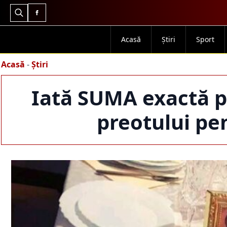
Search
for:
Acasă
Știri
Sport
Acasă
-
Știri
Iată SUMA exactă pe
preotului pe