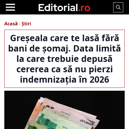
Search
for:
Acasă
-
Știri
Greșeala care te lasă fără
bani de șomaj. Data limită
la care trebuie depusă
cererea ca să nu pierzi
indemnizația în 2026