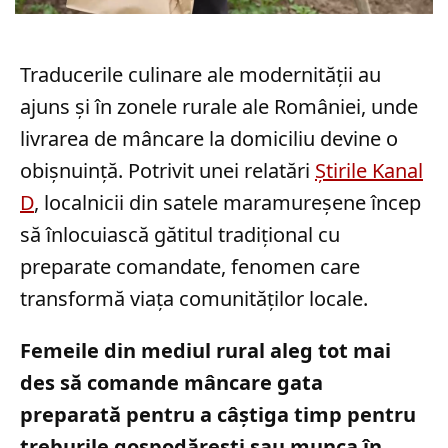
Traducerile culinare ale modernității au
ajuns și în zonele rurale ale României, unde
livrarea de mâncare la domiciliu devine o
obișnuință. Potrivit unei relatări
Știrile Kanal
D
, localnicii din satele maramureșene încep
să înlocuiască gătitul tradițional cu
preparate comandate, fenomen care
transformă viața comunităților locale.
Femeile din mediul rural aleg tot mai
des să comande mâncare gata
preparată pentru a câștiga timp pentru
treburile gospodărești sau munca în