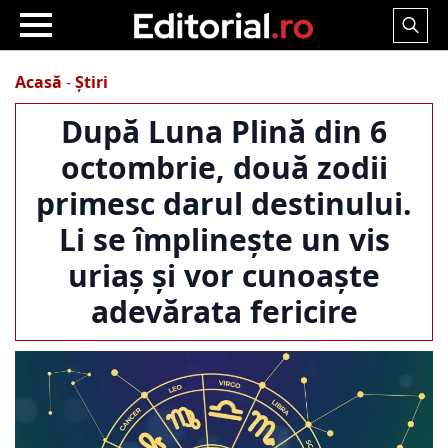
Search
for:
Acasă
-
Știri
După Luna Plină din 6
octombrie, două zodii
primesc darul destinului.
Li se împlinește un vis
uriaș și vor cunoaște
adevărata fericire