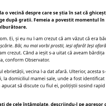
 o vecină despre care se știa în sat că ghicește
nge după gratii. Femeia a povestit momentul în
tulburătoare.
om. Ei, și eu nu l-am crezut că am văzut că era bău
ușcărie
.
Băi, nu mai vorbi prostii, ieși afară! Ieși afar
am crezut. Când a ieșit s-a uitat că aveam bărdița
ora, conform Observator.
 ebrietății, vecina l-a dat afară. Ulterior, acesta s
i, la domiciliul mamei sale, unde a fost identificat
ucat să discute cu fiul ei, polițiștii sosind rapid 
i de cele întâmplate, descriindu-l pe agresor 