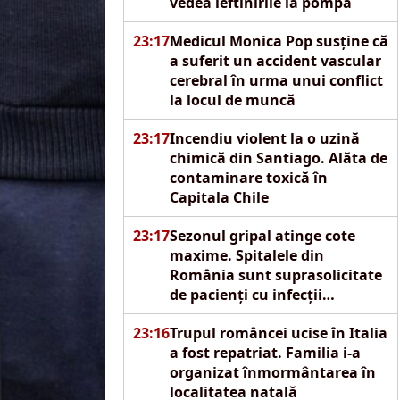
vedea ieftinirile la pompă
23:17
Medicul Monica Pop susține că
a suferit un accident vascular
cerebral în urma unui conflict
la locul de muncă
23:17
Incendiu violent la o uzină
chimică din Santiago. Alăta de
contaminare toxică în
Capitala Chile
23:17
Sezonul gripal atinge cote
maxime. Spitalele din
România sunt suprasolicitate
de pacienți cu infecții
respiratorii acute
23:16
Trupul româncei ucise în Italia
a fost repatriat. Familia i-a
organizat înmormântarea în
localitatea natală