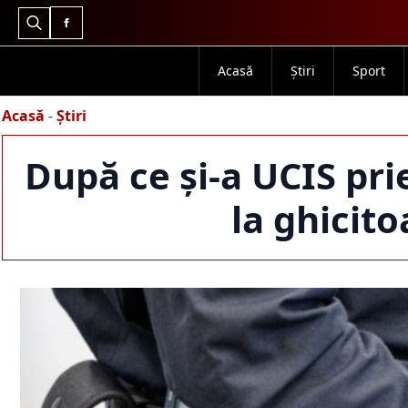
Search
for:
Acasă
Știri
Sport
Acasă
-
Știri
După ce și-a UCIS pri
la ghicit