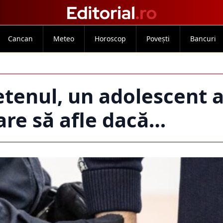
Cancan
Meteo
Horoscop
Povești
Bancuri
etenul, un adolescent 
oare să afle dacă…