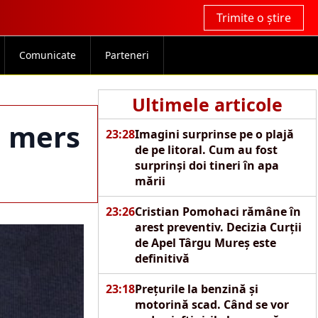
Trimite o știre
Comunicate
Parteneri
Ultimele articole
a mers
23:28
Imagini surprinse pe o plajă
de pe litoral. Cum au fost
surprinși doi tineri în apa
mării
23:26
Cristian Pomohaci rămâne în
arest preventiv. Decizia Curții
de Apel Târgu Mureș este
definitivă
23:18
Prețurile la benzină și
motorină scad. Când se vor