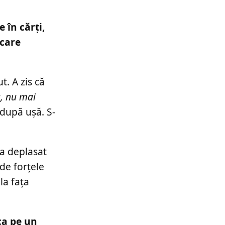
 în cărți,
 care
t. A zis că
ă, nu mai
 după ușă. S-
-a deplasat
 de forțele
la fața
ca pe un