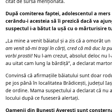
citat de sursa menționată.
După comiterea faptei, adolescentul a mers la
cerându-i acesteia să îi prezică dacă va aju
suspectul i-a bătut la ușă cu o mărturisire 
„La mine a venit băiatul și a zis că a omorât un 
am venit să-mi tragi în cărți, cred că mă duc la p
vorbi prostii!
Nu l-am crezut, absolut deloc nu l-
au uitat cam lung la bărdiță”, a declarat mart
Convinsă că afirmațiile băiatului sunt doar rodul
pe jos până în localitatea Brădicești, județul Iaș
de ordine. Mama suspectului a declarat că nu a ap
locului după ce fuseseră alertați.
Oamenii din Bunești Averești sunt consternaț