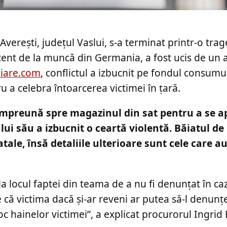
Averești, județul Vaslui, s-a terminat printr-o tra
ecent de la muncă din Germania, a fost ucis de un 
iare.com
, conflictul a izbucnit pe fondul consumu
u a celebra întoarcerea victimei în țară.
t împreună spre magazinul din sat pentru a se a
ui său a izbucnit o ceartă violentă. Băiatul de 
atale, însă detaliile ulterioare sunt cele care a
la locul faptei din teama de a nu fi denunțat în caz
e că victima dacă și-ar reveni ar putea să-l denunțe 
 foc hainelor victimei”, a explicat procurorul Ingrid