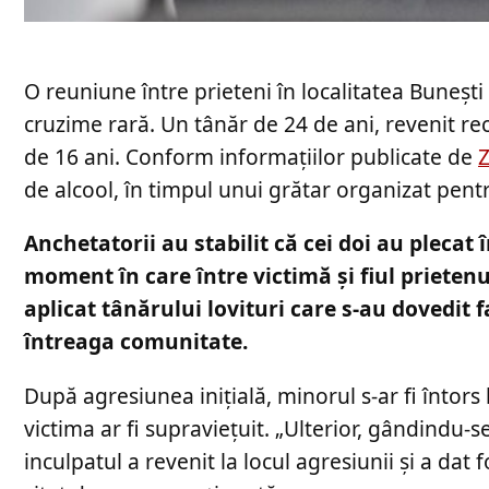
O reuniune între prieteni în localitatea Bunești 
cruzime rară. Un tânăr de 24 de ani, revenit r
de 16 ani. Conform informațiilor publicate de
Z
de alcool, în timpul unui grătar organizat pentr
Anchetatorii au stabilit că cei doi au pleca
moment în care între victimă și fiul prietenul
aplicat tânărului lovituri care s-au dovedit f
întreaga comunitate.
După agresiunea inițială, minorul s-ar fi întors 
victima ar fi supraviețuit. „Ulterior, gândindu-s
inculpatul a revenit la locul agresiunii și a dat