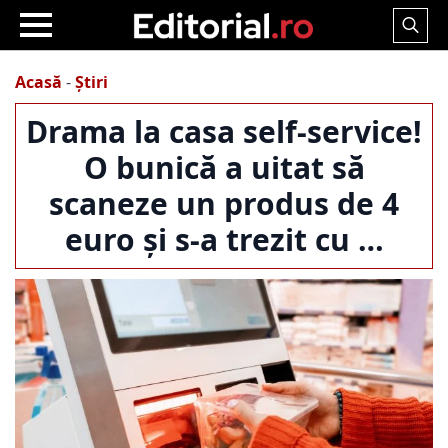
Search
for:
Acasă
-
Știri
Drama la casa self-service!
O bunică a uitat să
scaneze un produs de 4
euro și s-a trezit cu …