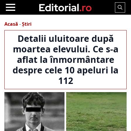
Search
for:
Acasă
-
Știri
Detalii uluitoare după
moartea elevului. Ce s-a
aflat la înmormântare
despre cele 10 apeluri la
112