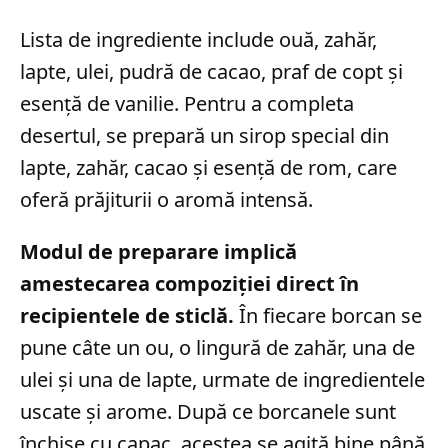
Lista de ingrediente include ouă, zahăr,
lapte, ulei, pudră de cacao, praf de copt și
esență de vanilie. Pentru a completa
desertul, se prepară un sirop special din
lapte, zahăr, cacao și esență de rom, care
oferă prăjiturii o aromă intensă.
Modul de preparare implică
amestecarea compoziției direct în
recipientele de sticlă.
În fiecare borcan se
pune câte un ou, o lingură de zahăr, una de
ulei și una de lapte, urmate de ingredientele
uscate și arome. După ce borcanele sunt
închise cu capac, acestea se agită bine până