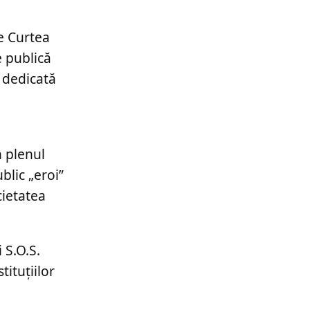
ce Curtea
e publică
i dedicată
n plenul
blic „eroi”
cietatea
 S.O.S.
tituțiilor