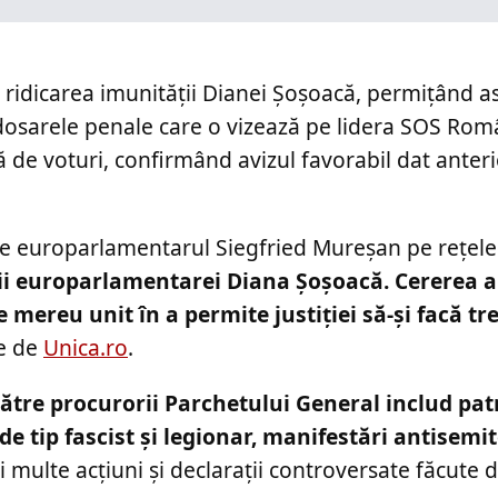
 ridicarea imunității Dianei Șoșoacă, permițând as
 dosarele penale care o vizează pe lidera SOS Rom
 de voturi, confirmând avizul favorabil dat anter
 de europarlamentarul Siegfried Mureșan pe rețelel
ii europarlamentarei Diana Șoșoacă. Cererea a 
mereu unit în a permite justiției să-și facă tr
te de
Unica.ro
.
către procurorii Parchetului General includ pat
de tip fascist și legionar, manifestări antisemit
multe acțiuni și declarații controversate făcute 