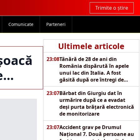
Trimite o știre
Comunicate
Parteneri
Ultimele articole
șoacă
23:08
Tânără de 28 de ani din
România dispărută în apele
de…
unui lac din Italia. A fost
găsită după ore întregi de
căutări
23:07
Bărbat din Giurgiu dat în
urmărire după ce a evadat
deși purta brățară electronică
de monitorizare
23:07
Accident grav pe Drumul
Național 7. Două persoane au