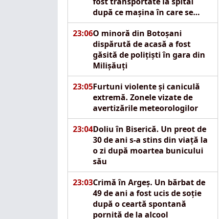
fost transportate la spital
după ce mașina în care se
aflau s-a izbit de un pod
23:06
O minoră din Botoșani
dispărută de acasă a fost
găsită de polițiști în gara din
Milișăuți
23:05
Furtuni violente și caniculă
extremă. Zonele vizate de
avertizările meteorologilor
23:04
Doliu în Biserică. Un preot de
30 de ani s-a stins din viață la
o zi după moartea bunicului
său
23:03
Crimă în Argeș. Un bărbat de
49 de ani a fost ucis de soție
după o ceartă spontană
pornită de la alcool