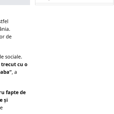
tfel
ânia.
ior de
e sociale.
trecut cu o
eaba”
, a
ru fapte de
e și
de