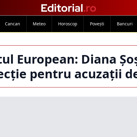
Cancan
Meteo
Horoscop
Povești
Bancuri
tul European: Diana Șo
ecție pentru acuzații 