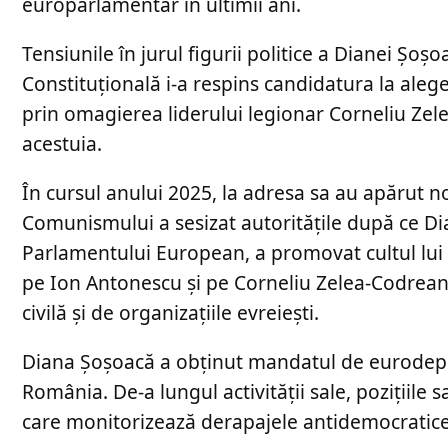
europarlamentar în ultimii ani.
Tensiunile în jurul figurii politice a Dianei Ș
Constituțională i-a respins candidatura la aleg
prin omagierea liderului legionar Corneliu Zele
acestuia.
În cursul anului 2025, la adresa sa au apărut n
Comunismului a sesizat autoritățile după ce Dia
Parlamentului European, a promovat cultul lui 
pe Ion Antonescu și pe Corneliu Zelea-Codrean
civilă și de organizațiile evreiești.
Diana Șoșoacă a obținut mandatul de eurodeputa
România. De-a lungul activității sale, pozițiile s
care monitorizează derapajele antidemocratice ș