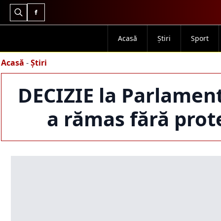
Search
for:
Acasă
Știri
Sport
Acasă
-
Știri
DECIZIE la Parlamen
a rămas fără prot