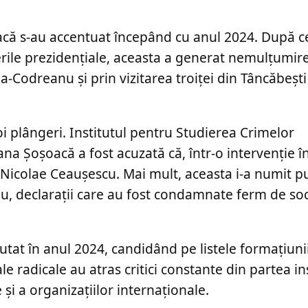
oșoacă s-au accentuat începând cu anul 2024. După 
erile prezidențiale, aceasta a generat nemulțumir
a-Codreanu și prin vizitarea troiței din Tâncăbeșt
oi plângeri. Institutul pentru Studierea Crimelor
na Șoșoacă a fost acuzată că, într-o intervenție î
Nicolae Ceaușescu. Mai mult, aceasta i-a numit pu
u, declarații care au fost condamnate ferm de so
t în anul 2024, candidând pe listele formațiunii
ale radicale au atras critici constante din partea ins
i a organizațiilor internaționale.