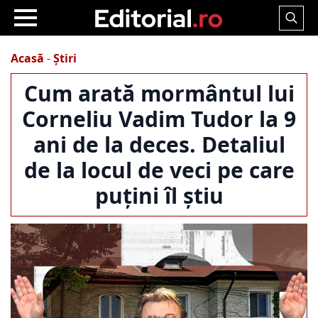
Search
for:
Acasă
-
Știri
Cum arată mormântul lui
Corneliu Vadim Tudor la 9
ani de la deces. Detaliul
de la locul de veci pe care
puțini îl știu