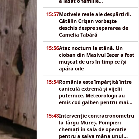
a lăsat o familie
îngenuncheată de durere
15:57
Motivele reale ale despărțirii.
Cătălin Crișan vorbește
deschis despre separarea de
Camelia Tabără
15:56
Atac nocturn la stână. Un
cioban din Masivul Iezer a fost
mușcat de urs în timp ce își
apăra oile
15:54
România este împărțită între
caniculă extremă și vijelii
puternice. Meteorologii au
emis cod galben pentru mai
multe regiuni
15:48
Intervenție contracronometru
la Târgu Mureș. Pompieri
chemați în sala de operație
pentru a salva mâna unui