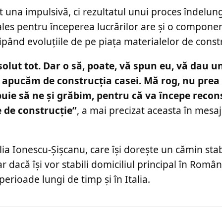
t una impulsivă, ci rezultatul unui proces îndelun
ales pentru începerea lucrărilor are și o compone
pând evoluțiile de pe piața materialelor de constr
solut tot. Dar o să, poate, vă spun eu, vă dau u
apucăm de construcția casei. Mă rog, nu prea
buie să ne și grăbim, pentru că va începe recon
e de construcție”
, a mai precizat aceasta în mesa
a Ionescu-Șișcanu, care își dorește un cămin stab
r dacă își vor stabili domiciliul principal în Român
erioade lungi de timp și în Italia.