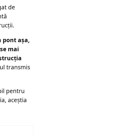
gat de
ntă
ucții.
n pont așa,
 se mai
strucția
jul transmis
il pentru
ia, aceștia