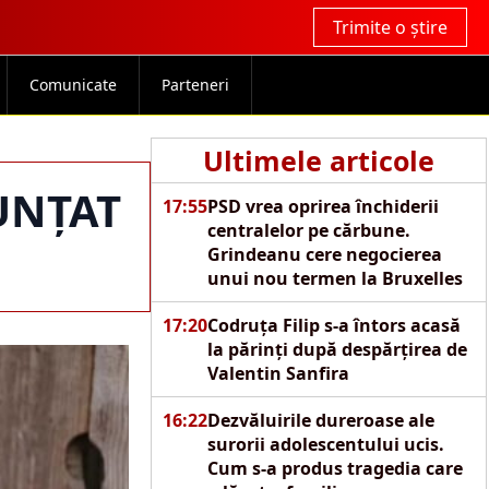
Trimite o știre
Comunicate
Parteneri
Ultimele articole
NUNȚAT
17:55
PSD vrea oprirea închiderii
centralelor pe cărbune.
Grindeanu cere negocierea
unui nou termen la Bruxelles
17:20
Codruța Filip s-a întors acasă
la părinți după despărțirea de
Valentin Sanfira
16:22
Dezvăluirile dureroase ale
surorii adolescentului ucis.
Cum s-a produs tragedia care