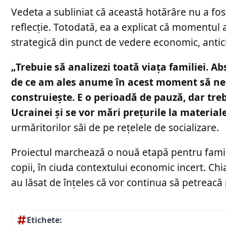
Vedeta a subliniat că această hotărâre nu a fos
reflecție. Totodată, ea a explicat că momentul 
strategică din punct de vedere economic, antici
„Trebuie să analizezi toată viața familiei. Ab
de ce am ales anume în acest moment să ne 
construiește. E o perioadă de pauză, dar tre
Ucrainei și se vor mări prețurile la material
urmăritorilor săi de pe rețelele de socializare.
Proiectul marchează o nouă etapă pentru famili
copii, în ciuda contextului economic incert. Chia
au lăsat de înțeles că vor continua să petreacă p
Etichete: