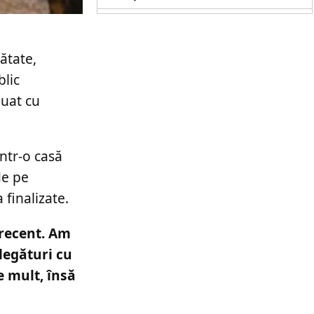
copil de doi ani
ătate,
blic
luat cu
într-o casă
de pe
finalizate.
 recent. Am
legături cu
e mult, însă