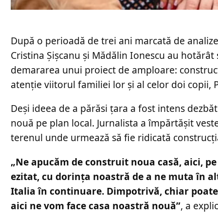
După o perioadă de trei ani marcată de analize ș
Cristina Șișcanu și Mădălin Ionescu au hotărât
demararea unui proiect de amploare: construcți
atenție viitorul familiei lor și al celor doi copii,
Deși ideea de a părăsi țara a fost intens dezbăt
nouă pe plan local. Jurnalista a împărtășit vest
terenul unde urmează să fie ridicată construcți
„Ne apucăm de construit noua casă, aici, pe
ezitat, cu dorința noastră de a ne muta în a
Italia în continuare. Dimpotrivă, chiar poate
aici ne vom face casa noastră nouă”
, a expl