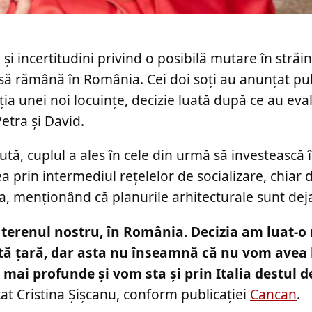
i incertitudini privind o posibilă mutare în străin
 să rămână în România. Cei doi soți au anunțat pu
a unei noi locuințe, decizie luată după ce au eva
 Petra și David.
ută, cuplul a ales în cele din urmă să investească 
ea prin intermediul rețelelor de socializare, chiar 
a, menționând că planurile arhitecturale sunt deja 
 terenul nostru, în România. Decizia am luat-o
ltă țară, dar asta nu înseamnă că nu vom avea 
 mai profunde și vom sta și prin Italia destul d
icat Cristina Șișcanu, conform publicației
Cancan
.