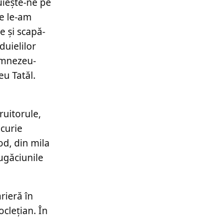
luiește-ne pe
ce le-am
e și scapă-
duielilor
Dumnezeu-
eu Tatăl.
ruitorule,
ucurie
od, din mila
ugăciunile
rieră în
clețian. În