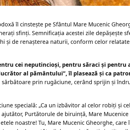
rtodoxă îl cinstește pe Sfântul Mare Mucenic Gheor
nerați sfinți. Semnificația acestei zile depășește s
echi și de renașterea naturii, conform celor relatat
ntru cei neputincioși, pentru săraci și pentru
ucrător al pământului”, îl plasează și ca patro
sărbătoare prin rugăciune, cerând sprijin și înd
une specială: „Ca un izbăvitor al celor robiţi şi ce
or ajutător, Purtătorule de biruinţă, Mare Mucenic
etele noastre! Tu, Mare Mucenic Gheorghe, care