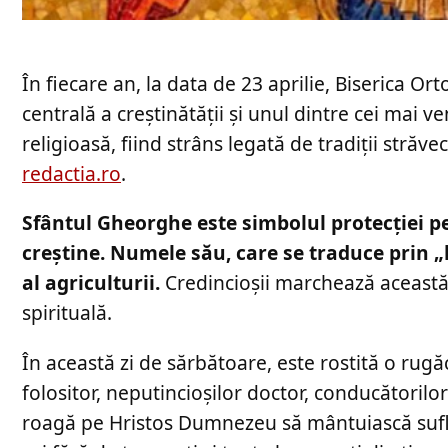
În fiecare an, la data de 23 aprilie, Biserica O
centrală a creștinătății și unul dintre cei mai ve
religioasă, fiind strâns legată de tradiții străv
redactia.ro
.
Sfântul Gheorghe este simbolul protecției pe
creștine. Numele său, care se traduce prin „l
al agriculturii.
Credincioșii marchează această 
spirituală.
În această zi de sărbătoare, este rostită o rugăci
folositor, neputincioşilor doctor, conducătoril
roagă pe Hristos Dumnezeu să mântuiască sufl