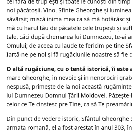
cei fără de trup ești și toate le cunoști din timp
noi păcătoșii. Vino, Sfinte Gheorghe și lumine
săvârșit; mișcă inima mea ca să mă hotărăsc și s
mă cu harul tău de păcatele cele trupești și su
tale, căci după chemarea lui Dumnezeu, te-ai ar
Omului; de aceea cu laude te fericim pe tine Sf
Iartă-ne pe noi și fă rugăciunile noastre să fie 
O altă rugăciune, cu o tentă istorică, îi este 
mare Gheorghe, în nevoie și în nenorociri grabnic 
nespusă, primește de la noi această rugăminte 
lui Dumnezeu Domnul Ţării Moldovei. Păzeşte-l 
celor ce Te cinstesc pre Tine, ca să Te preamări
Din punct de vedere istoric, Sfântul Gheorghe s
armata romană, el a fost arestat în anul 303, î