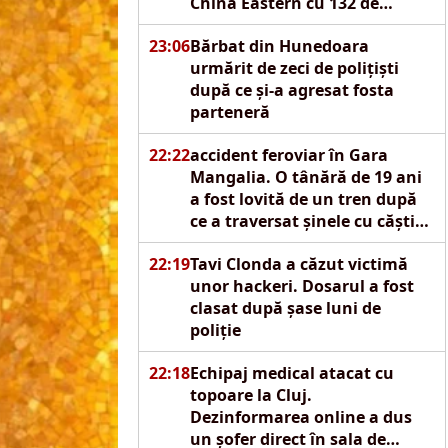
China Eastern cu 132 de
oameni la bord
23:06
Bărbat din Hunedoara
urmărit de zeci de polițiști
după ce și-a agresat fosta
parteneră
22:22
accident feroviar în Gara
Mangalia. O tânără de 19 ani
a fost lovită de un tren după
ce a traversat șinele cu căștin
urechi
22:19
Tavi Clonda a căzut victimă
unor hackeri. Dosarul a fost
clasat după șase luni de
poliție
22:18
Echipaj medical atacat cu
topoare la Cluj.
Dezinformarea online a dus
un șofer direct în sala de