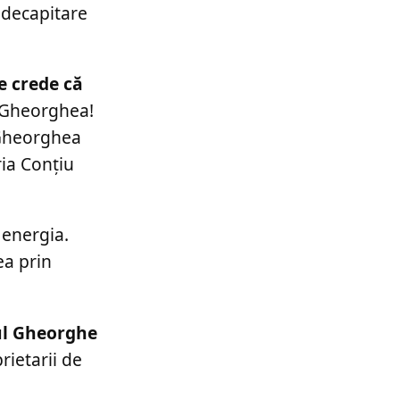
n decapitare
e crede că
 Gheorghea!
 Gheorghea
ria Conţiu
 energia.
ea prin
ul Gheorghe
rietarii de