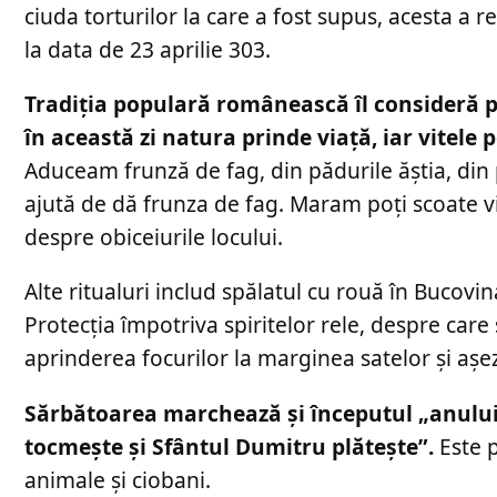
ciuda torturilor la care a fost supus, acesta a r
la data de 23 aprilie 303.
Tradiția populară românească îl consideră p
în această zi natura prinde viață, iar vitele 
Aduceam frunză de fag, din pădurile ăștia, di
ajută de dă frunza de fag. Maram poți scoate vi
despre obiceiurile locului.
Alte ritualuri includ spălatul cu rouă în Bucovin
Protecția împotriva spiritelor rele, despre care 
aprinderea focurilor la marginea satelor și așez
Sărbătoarea marchează și începutul „anului
tocmește și Sfântul Dumitru plătește”.
Este p
animale și ciobani.