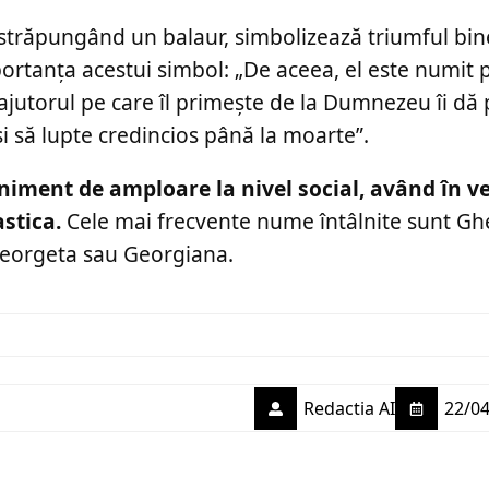
re străpungând un balaur, simbolizează triumful bin
mportanța acestui simbol: „De aceea, el este numit 
 ajutorul pe care îl primeşte de la Dumnezeu îi dă
şi să lupte credincios până la moarte”.
iment de amploare la nivel social, având în v
stica.
Cele mai frecvente nume întâlnite sunt Gh
Georgeta sau Georgiana.
Redactia AI
22/04