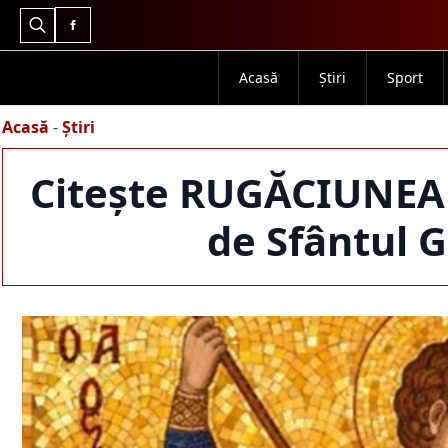
Search
for:
Acasă
Știri
Sport
Acasă
-
Știri
Citește RUGĂCIUNEA p
de Sfântul 