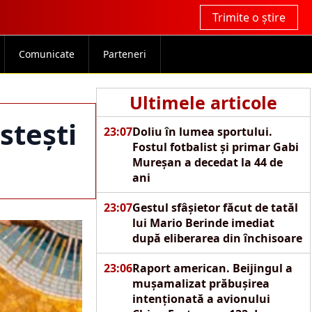
Trimite o știre
Comunicate
Parteneri
Ultimele articole
stești
23:07
Doliu în lumea sportului.
Fostul fotbalist și primar Gabi
Mureșan a decedat la 44 de
ani
23:07
Gestul sfâșietor făcut de tatăl
lui Mario Berinde imediat
după eliberarea din închisoare
23:06
Raport american. Beijingul a
mușamalizat prăbușirea
intenționată a avionului