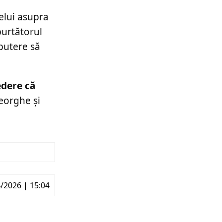
elui asupra
purtătorul
 putere să
edere că
eorghe și
/2026 | 15:04