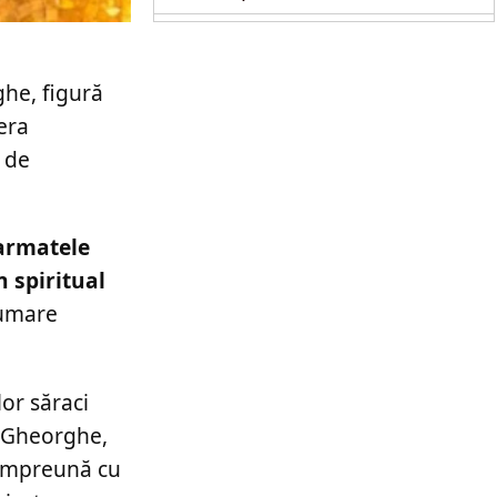
operație
ghe, figură
fera
e de
 armatele
n spiritual
rumare
lor săraci
e Gheorghe,
 împreună cu