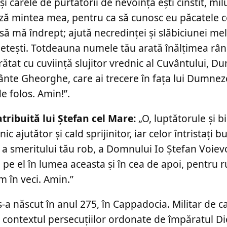
 și carele de purtătorii de nevoință ești cinstit, mi
ază mintea mea, pentru ca să cunosc eu păcatele 
ă mă îndrept; ajută necredinței și slăbiciunei mel
fletești. Totdeauna numele tău arată înălțimea rân
ătat cu cuviință slujitor vrednic al Cuvântului, 
ânte Gheorghe, care ai trecere în fața lui Dumnez
de folos. Amin!”.
atribuită lui Ștefan cel Mare:
„O, luptătorule și bi
ajutător și cald sprijinitor, iar celor întristați b
a smeritului tău rob, a Domnului Io Ştefan Voiev
pe el în lumea aceasta şi în cea de apoi, pentru r
m în veci. Amin.”
-a născut în anul 275, în Cappadocia. Militar de ca
n contextul persecuțiilor ordonate de împăratul Dio