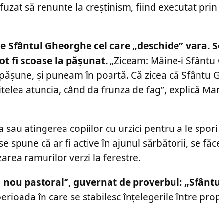
efuzat să renunțe la creștinism, fiind executat pri
e Sfântul Gheorghe cel care „deschide” vara. S
pot fi scoase la pășunat.
„Ziceam: Mâine-i Sfântu
n pășune, și puneam în poartă. Că zicea că Sfântu
telea atuncia, când da frunza de fag”, explică Ma
a sau atingerea copiilor cu urzici pentru a le spori
se spune că ar fi active în ajunul sărbătorii, se făc
area ramurilor verzi la ferestre.
 nou pastoral”, guvernat de proverbul: „Sfânt
erioada în care se stabilesc înțelegerile între prop