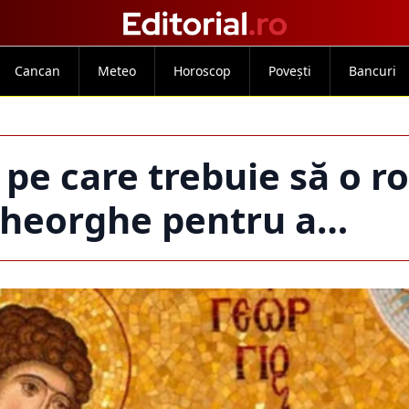
Cancan
Meteo
Horoscop
Povești
Bancuri
e care trebuie să o ro
Gheorghe pentru a…