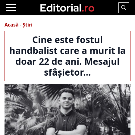
Search
for:
Acasă
-
Știri
Cine este fostul
handbalist care a murit la
doar 22 de ani. Mesajul
sfâșietor…