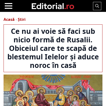
Search
for:
Acasă
-
Știri
Ce nu ai voie să faci sub
nicio formă de Rusalii.
Obiceiul care te scapă de
blestemul Ielelor și aduce
noroc în casă