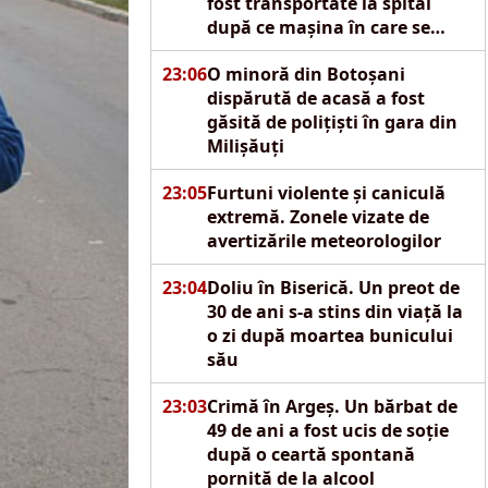
fost transportate la spital
după ce mașina în care se
aflau s-a izbit de un pod
23:06
O minoră din Botoșani
dispărută de acasă a fost
găsită de polițiști în gara din
Milișăuți
23:05
Furtuni violente și caniculă
extremă. Zonele vizate de
avertizările meteorologilor
23:04
Doliu în Biserică. Un preot de
30 de ani s-a stins din viață la
o zi după moartea bunicului
său
23:03
Crimă în Argeș. Un bărbat de
49 de ani a fost ucis de soție
după o ceartă spontană
pornită de la alcool