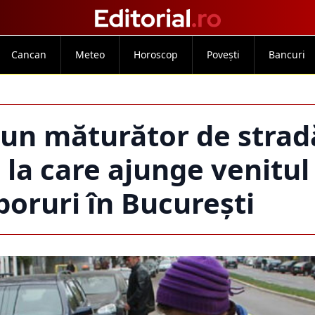
Cancan
Meteo
Horoscop
Povești
Bancuri
 un măturător de strad
 la care ajunge venitul
sporuri în București