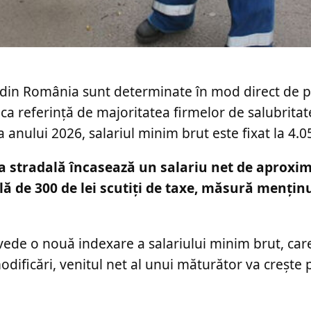
ă din România sunt determinate în mod direct de 
ca referință de majoritatea firmelor de salubritate
a anului 2026, salariul minim brut este fixat la 4.05
a stradală încasează un salariu net de aproxim
ală de 300 de lei scutiți de taxe, măsură menți
evede o nouă indexare a salariului minim brut, car
odificări, venitul net al unui măturător va crește 