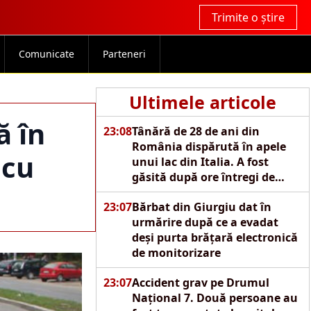
Trimite o știre
Comunicate
Parteneri
Ultimele articole
ă în
23:08
Tânără de 28 de ani din
România dispărută în apele
 cu
unui lac din Italia. A fost
găsită după ore întregi de
căutări
23:07
Bărbat din Giurgiu dat în
urmărire după ce a evadat
deși purta brățară electronică
de monitorizare
23:07
Accident grav pe Drumul
Național 7. Două persoane au