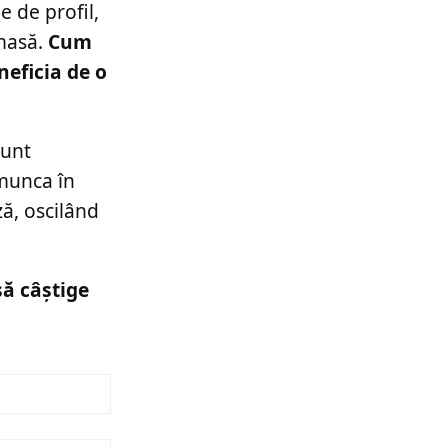
e de profil,
 masă.
Cum
neficia de o
sunt
 munca în
ză, oscilând
să câștige