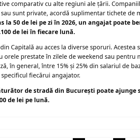
ive comparativ cu alte regiuni ale țării. Companiil
r sau sunt private, acordă suplimentar tichete de
a 50 de lei pe zi în 2026, un angajat poate be
00 de lei în fiecare lună.
i din Capitală au acces la diverse sporuri. Acestea 
tru orele prestate în zilele de weekend sau pentru
ă, în general, între 15% și 25% din salariul de ba
specificul fiecărui angajator.
ăturător de stradă din București poate ajunge 
00 de lei pe lună.