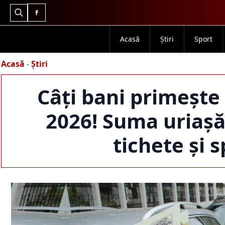
Search
for:
Acasă
Știri
Sport
Acasă
-
Știri
Câți bani primește
2026! Suma uriașă
tichete și 