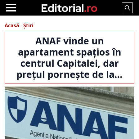
Search
for:
Acasă
-
Știri
ANAF vinde un
apartament spațios în
centrul Capitalei, dar
prețul pornește de la…