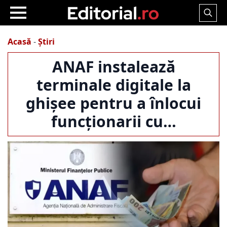
Search
for:
Acasă
-
Știri
ANAF instalează
terminale digitale la
ghișee pentru a înlocui
funcționarii cu…