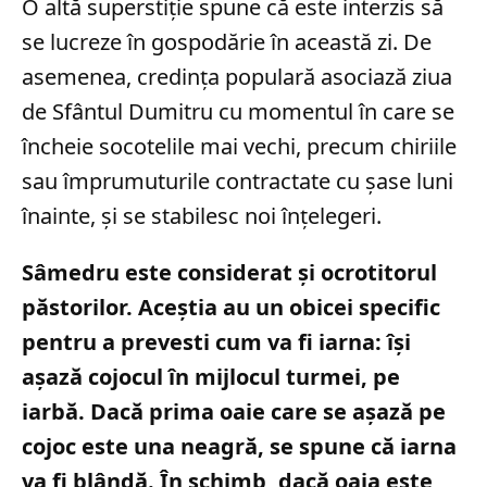
O altă superstiție spune că este interzis să
se lucreze în gospodărie în această zi. De
asemenea, credința populară asociază ziua
de Sfântul Dumitru cu momentul în care se
încheie socotelile mai vechi, precum chiriile
sau împrumuturile contractate cu șase luni
înainte, și se stabilesc noi înțelegeri.
Sâmedru este considerat și ocrotitorul
păstorilor. Aceștia au un obicei specific
pentru a prevesti cum va fi iarna: își
așază cojocul în mijlocul turmei, pe
iarbă. Dacă prima oaie care se așază pe
cojoc este una neagră, se spune că iarna
va fi blândă. În schimb, dacă oaia este