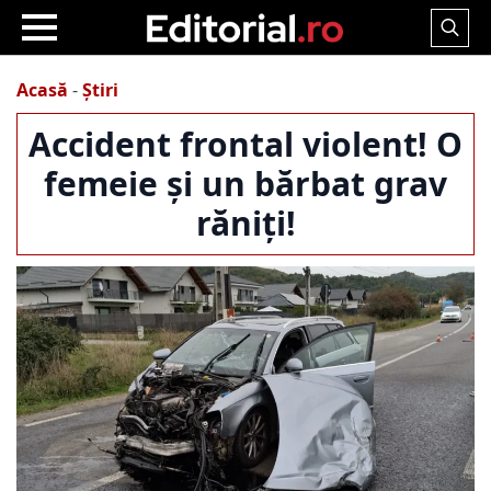
Search
for:
Acasă
-
Știri
Accident frontal violent! O
femeie și un bărbat grav
răniți!