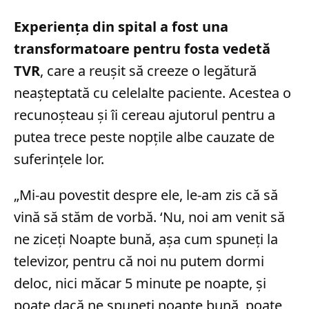
Experiența din spital a fost una
transformatoare pentru fosta vedetă
TVR
, care a reușit să creeze o legătură
neașteptată cu celelalte paciente. Acestea o
recunoșteau și îi cereau ajutorul pentru a
putea trece peste nopțile albe cauzate de
suferințele lor.
„Mi-au povestit despre ele, le-am zis că să
vină să stăm de vorbă. ‘Nu, noi am venit să
ne ziceţi Noapte bună, aşa cum spuneţi la
televizor, pentru că noi nu putem dormi
deloc, nici măcar 5 minute pe noapte, și
poate dacă ne spuneți noapte bună, poate