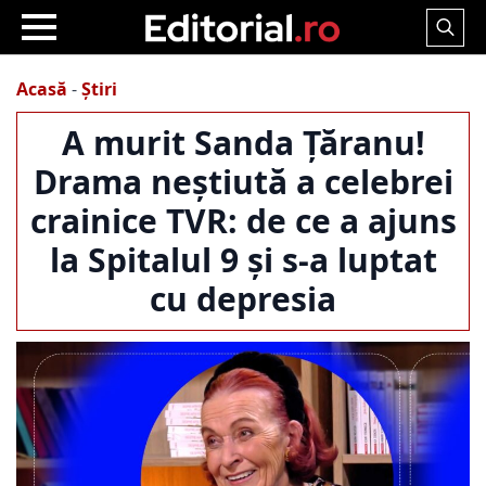
Search
for:
Acasă
-
Știri
A murit Sanda Țăranu!
Drama neștiută a celebrei
crainice TVR: de ce a ajuns
la Spitalul 9 și s-a luptat
cu depresia