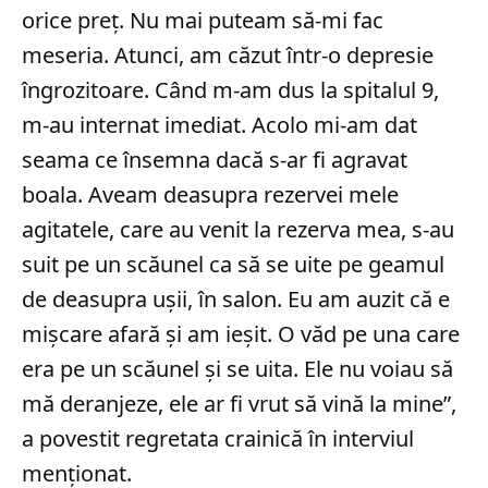
orice preţ. Nu mai puteam să-mi fac
meseria. Atunci, am căzut într-o depresie
îngrozitoare. Când m-am dus la spitalul 9,
m-au internat imediat. Acolo mi-am dat
seama ce însemna dacă s-ar fi agravat
boala. Aveam deasupra rezervei mele
agitatele, care au venit la rezerva mea, s-au
suit pe un scăunel ca să se uite pe geamul
de deasupra uşii, în salon. Eu am auzit că e
mişcare afară şi am ieşit. O văd pe una care
era pe un scăunel şi se uita. Ele nu voiau să
mă deranjeze, ele ar fi vrut să vină la mine”,
a povestit regretata crainică în interviul
menționat.