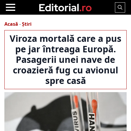
Search
for:
Acasă
-
Știri
Viroza mortală care a pus
pe jar întreaga Europă.
Pasagerii unei nave de
croazieră fug cu avionul
spre casă