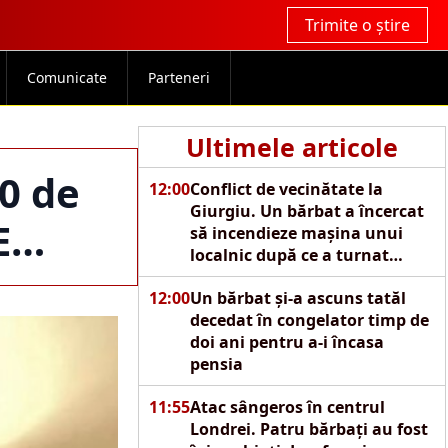
Trimite o știre
Comunicate
Parteneri
Ultimele articole
0 de
12:00
Conflict de vecinătate la
Giurgiu. Un bărbat a încercat
IE…
să incendieze mașina unui
localnic după ce a turnat
motorină pe autoturism
12:00
Un bărbat și-a ascuns tatăl
decedat în congelator timp de
doi ani pentru a-i încasa
pensia
11:55
Atac sângeros în centrul
Londrei. Patru bărbați au fost