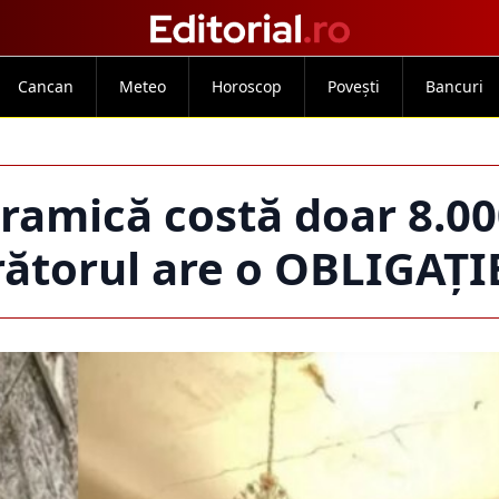
Cancan
Meteo
Horoscop
Povești
Bancuri
ramică costă doar 8.00
rătorul are o OBLIGAȚ