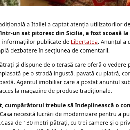
ițională a Italiei a captat atenția utilizatorilor d
într-un sat pitoresc din Sicilia, a fost scoasă l
 informațiilor publicate de
Libertatea
. Anunțul a 
plă dezbatere în secțiunea de comentarii.
ătrați și dispune de o terasă care oferă o vedere
mplasată pe o stradă îngustă, pavată cu piatră, c
 coastă. Agentul imobiliar care a postat anunțul sub
de acces la magazine de produse tradiționale.
ut, cumpărătorul trebuie să îndeplinească o con
Casa necesită lucrări de modernizare pentru a pu
„Casa de 130 metri pătrați, cu trei camere și o priv