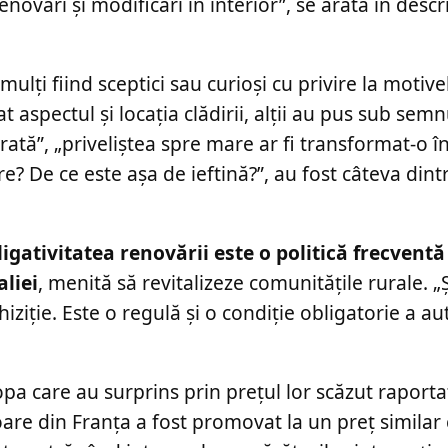
novări și modificări în interior”, se arată în descr
mulți fiind sceptici sau curioși cu privire la motive
at aspectul și locația clădirii, alții au pus sub semn
 arată”, „priveliștea spre mare ar fi transformat-o î
re? De ce este așa de ieftină?”, au fost câteva din
igativitatea renovării este o politică frecventă
aliei
, menită să revitalizeze comunitățile rurale. „
ziție. Este o regulă și o condiție obligatorie a aut
pa care au surprins prin prețul lor scăzut raportat
re din Franța a fost promovat la un preț similar c