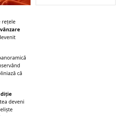
e rețele
a vânzare
devenit
 panoramică
onservând
liniază că
diție
tea deveni
eliște