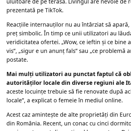
uluitoare de pe terasă. Livingul are nevoie de re
prezentată pe TikTok.
Reacțiile internauților nu au întârziat să apară, 
preț simbolic. În timp ce unii utilizatori au lăud
veridicitatea ofertei. „Wow, ce ieftin și ce bine
vis”, „sigur e un anunț fals” sau „ce problemă a
postate.
Mai mulți utilizatori au punctat faptul că obl
autorităților locale din diverse regiuni ale It
aceste locuințe trebuie să fie renovate după achi
locale”, a explicat o femeie în mediul online.
Acest caz amintește de alte proprietăți din Euro
din România. Recent, un conac cu cinci dormitoa