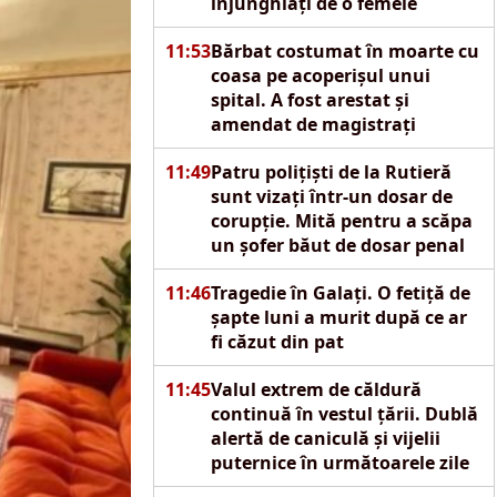
înjunghiați de o femeie
11:53
Bărbat costumat în moarte cu
coasa pe acoperișul unui
spital. A fost arestat și
amendat de magistrați
11:49
Patru polițiști de la Rutieră
sunt vizați într-un dosar de
corupție. Mită pentru a scăpa
un șofer băut de dosar penal
11:46
Tragedie în Galați. O fetiță de
șapte luni a murit după ce ar
fi căzut din pat
11:45
Valul extrem de căldură
continuă în vestul țării. Dublă
alertă de caniculă și vijelii
puternice în următoarele zile