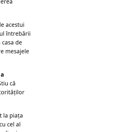
ierea
le acestui
ul întrebării
n casa de
tre mesajele
 a
Știu că
orităților
 la piața
u cel al