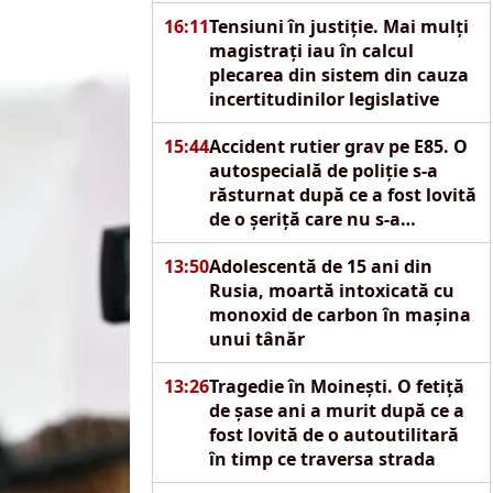
16:11
Tensiuni în justiție. Mai mulți
magistrați iau în calcul
plecarea din sistem din cauza
incertitudinilor legislative
15:44
Accident rutier grav pe E85. O
autospecială de poliție s-a
răsturnat după ce a fost lovită
de o șeriță care nu s-a
asigurat
13:50
Adolescentă de 15 ani din
Rusia, moartă intoxicată cu
monoxid de carbon în mașina
unui tânăr
13:26
Tragedie în Moinești. O fetiță
de șase ani a murit după ce a
fost lovită de o autoutilitară
în timp ce traversa strada