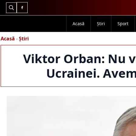
Search
for:
Acasă
Știri
Sport
Acasă
-
Știri
Viktor Orban: Nu 
Ucrainei. Avem