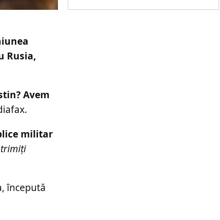
niunea
u Rusia,
estin? Avem
iafax.
lice militar
trimiți
a, începută