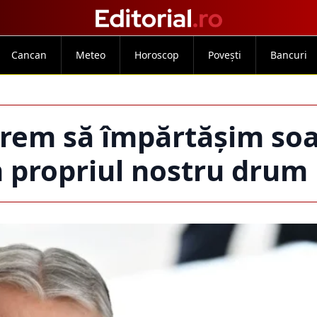
Cancan
Meteo
Horoscop
Povești
Bancuri
vrem să împărtăşim so
 propriul nostru drum