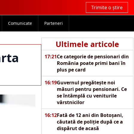
Trimite o știre
Comunicate
Parteneri
Ultimele articole
arta
17:21
Ce categorie de pensionari din
România poate primi bani în
plus pe card
16:19
Guvernul pregătește noi
măsuri pentru pensionari. Ce
se întâmplă cu veniturile
vârstnicilor
16:12
Fată de 12 ani din Botoșani,
căutată de poliție după ce a
dispărut de acasă