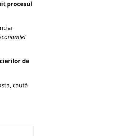
nit procesul
anciar
 economiei
cierilor de
osta, caută