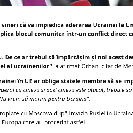
 vineri că va împiedica aderarea Ucrainei la U
ica blocul comunitar într-un conflict direct c
u. De ce ar trebui să împărtășim și noi acest d
l al ucrainenilor”,
a afirmat Orban, citat de Med
ainei în UE ar obliga statele membre să se imp
ederal cu cineva și acel cineva este atacat, trebuie să 
i. Nu vrem să murim pentru Ucraina”.
ropiate cu Moscova după invazia Rusiei în Ucrain
n Europa care au procedat astfel.