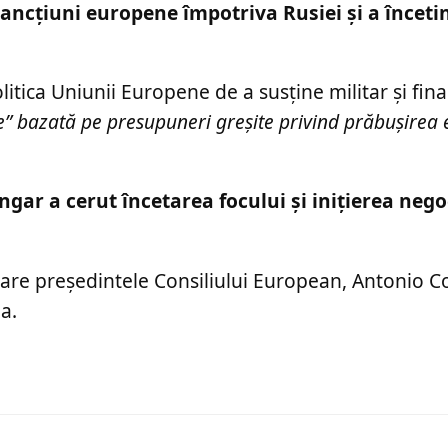
ancțiuni europene împotriva Rusiei și a înceti
litica Uniunii Europene de a susține militar și fin
ie” bazată pe presupuneri greșite privind prăbușirea
ngar a cerut încetarea focului și inițierea nego
 care președintele Consiliului European, Antonio C
a.