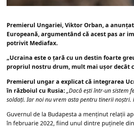
Premierul Ungariei, Viktor Orban, a anunțat
Europeană, argumentând că acest pas ar impl
potrivit Mediafax.
„Ucraina este o țară cu un destin foarte gre
propriul nostru drum, mult mai ușor decât ce
Premierul ungar a explicat că integrarea Ucr
în războiul cu Rusia:
„Dacă ești într-un sistem f
soldați. Iar noi nu vrem asta pentru tinerii noștr
Guvernul de la Budapesta a menținut relații ap
în februarie 2022, fiind unul dintre puținele di