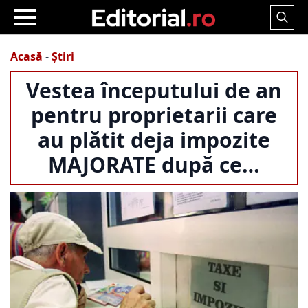
Search
for:
Acasă
-
Știri
Vestea începutului de an
pentru proprietarii care
au plătit deja impozite
MAJORATE după ce…