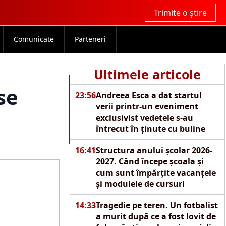
Trimite o știre
Comunicate
Parteneri
Ultimele articole
se
23:56
Andreea Esca a dat startul
verii printr-un eveniment
exclusivist vedetele s-au
întrecut în ținute cu buline
16:41
Structura anului școlar 2026-
2027. Când începe școala și
cum sunt împărțite vacanțele
și modulele de cursuri
14:33
Tragedie pe teren. Un fotbalist
a murit după ce a fost lovit de