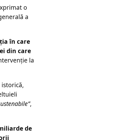
exprimat o
 generală a
ia în care
ei din care
ntervenție la
istorică,
ltuieli
sustenabile”
,
miliarde de
orii