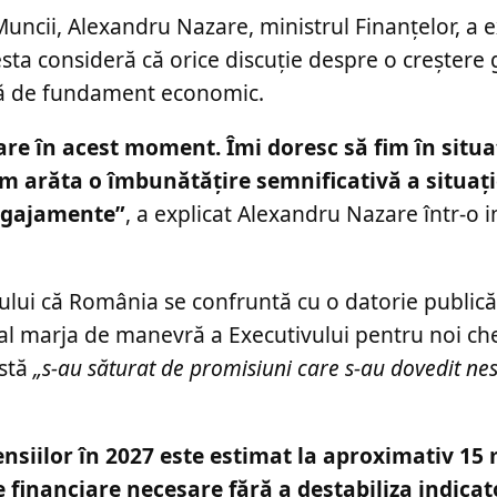
Muncii, Alexandru Nazare, ministrul Finanțelor, a 
esta consideră că orice discuție despre o creștere
sită de fundament economic.
e în acest moment. Îmi doresc să fim în situaț
m arăta o îmbunătățire semnificativă a situați
angajamente”
, a explicat Alexandru Nazare într-o i
tului că România se confruntă cu o datorie publică 
al marja de manevră a Executivului pentru noi che
rstă
„s-au săturat de promisiuni care s-au dovedit ne
siilor în 2027 este estimat la aproximativ 15 
 financiare necesare fără a destabiliza indicat