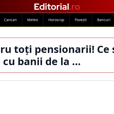
Cancan
Meteo
Horoscop
Povești
Bancuri
ru toți pensionarii! Ce 
 cu banii de la …