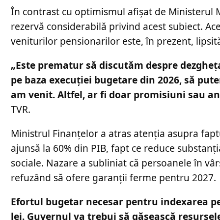
În contrast cu optimismul afișat de Ministerul 
rezervă considerabilă privind acest subiect. Ac
veniturilor pensionarilor este, în prezent, lip
„Este prematur să discutăm despre dezghețar
pe baza execuției bugetare din 2026, să pute
am venit. Altfel, ar fi doar promisiuni sau 
TVR.
Ministrul Finanțelor a atras atenția asupra fap
ajunsă la 60% din PIB, fapt ce reduce substanți
sociale. Nazare a subliniat că persoanele în vâ
refuzând să ofere garanții ferme pentru 2027.
Efortul bugetar necesar pentru indexarea pen
lei. Guvernul va trebui să găsească resursele