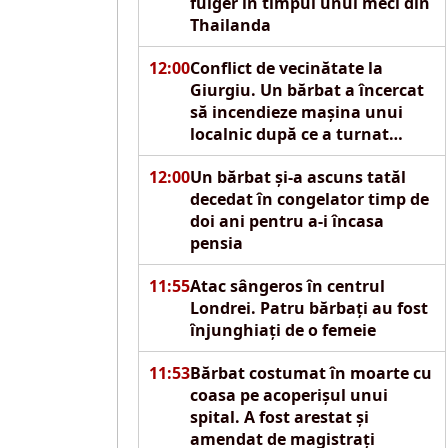
fulger în timpul unui meci din
Thailanda
12:00
Conflict de vecinătate la
Giurgiu. Un bărbat a încercat
să incendieze mașina unui
localnic după ce a turnat
motorină pe autoturism
12:00
Un bărbat și-a ascuns tatăl
decedat în congelator timp de
doi ani pentru a-i încasa
pensia
11:55
Atac sângeros în centrul
Londrei. Patru bărbați au fost
înjunghiați de o femeie
11:53
Bărbat costumat în moarte cu
coasa pe acoperișul unui
spital. A fost arestat și
amendat de magistrați