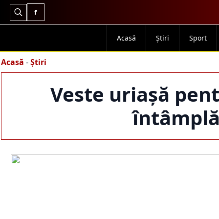
Search
for:
Acasă
Știri
Sport
Acasă
-
Știri
Veste uriașă pent
întâmplă