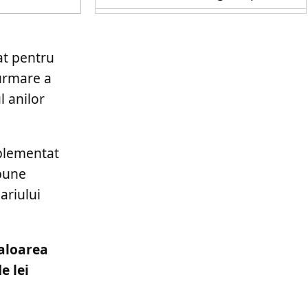
at pentru
 urmare a
l anilor
mplementat
pune
ariului
valoarea
e lei