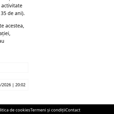
 activitate
35 de ani).
te acestea,
ției,
sau
/2026 | 20:02
litica de cookies
Termeni și condiții
Contact