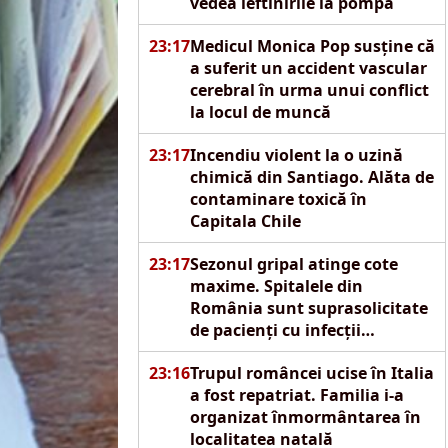
vedea ieftinirile la pompă
23:17
Medicul Monica Pop susține că
a suferit un accident vascular
cerebral în urma unui conflict
la locul de muncă
23:17
Incendiu violent la o uzină
chimică din Santiago. Alăta de
contaminare toxică în
Capitala Chile
23:17
Sezonul gripal atinge cote
maxime. Spitalele din
România sunt suprasolicitate
de pacienți cu infecții
respiratorii acute
23:16
Trupul româncei ucise în Italia
a fost repatriat. Familia i-a
organizat înmormântarea în
localitatea natală