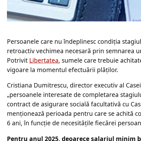
Persoanele care nu îndeplinesc condiția stagi
retroactiv vechimea necesară prin semnarea unu
Potrivit
Libertatea
, sumele care trebuie achitate
vigoare la momentul efectuării plăților.
Cristiana Dumitrescu, director executiv al Casei
„persoanele interesate de completarea stagiului
contract de asigurare socială facultativă cu Casa
menționează perioada pentru care se achită co
6 ani, în funcție de necesitățile fiecărei persoan
Pentru anul 2025, deoarece salariul minim bru