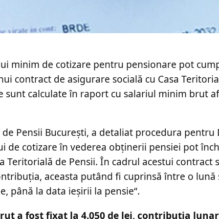
ului minim de cotizare pentru pensionare pot cum
i contract de asigurare socială cu Casa Teritorial
 sunt calculate în raport cu salariul minim brut af
 de Pensii București, a detaliat procedura pentru 
 de cotizare în vederea obținerii pensiei pot înc
 Teritorială de Pensii. În cadrul acestui contract 
ntribuția, aceasta putând fi cuprinsă între o lun
e, până la data ieșirii la pensie“.
t a fost fixat la 4.050 de lei, contribuția luna