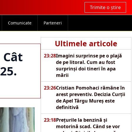
Trimite o știre
Comunicate
Parteneri
Ultimele articole
 Cât
23:28
Imagini surprinse pe o plajă
de pe litoral. Cum au fost
25.
surprinși doi tineri în apa
mării
23:26
Cristian Pomohaci rămâne în
arest preventiv. Decizia Curții
de Apel Târgu Mureș este
definitivă
23:18
Prețurile la benzină și
motorină scad. Când se vor