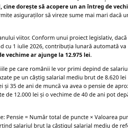
el, cine dorește să acopere un an întreg de vec
rmite asiguraților să vireze sume mai mari dacă 
nului viitor. Conform unui proiect legislativ, dacă 
d cu 1 iulie 2026, contribuția lunară automată va 
de vechime ar ajunge la 12.975 lei
.
iile pe care românii le vor primi depind de salariul
zate pe un câștig salarial mediu brut de 8.620 lei 
 lei și 35 de ani de muncă va avea o pensie de apr
ute de 12.000 lei și o vechime de 40 de ani pot dep
ste: Pensie = Număr total de puncte × Valoarea pu
țind salariul brut la câștigul salarial mediu de ref