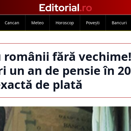
Cancan
Meteo
Horoscop
Povești
Bancuri
 românii fără vechime!
ri un an de pensie în 20
xactă de plată