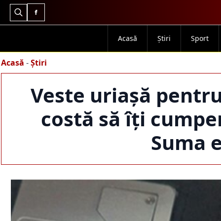
Search
for:
Acasă
Știri
Sport
Acasă
-
Știri
Veste uriașă pentru
costă să îți cumpe
Suma e