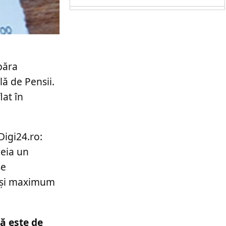
păra
ă de Pensii.
lat în
Digi24.ro:
heia un
se
ă și maximum
ră este de