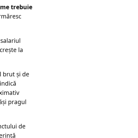
hime trebuie
urmăresc
salariul
crește la
 brut și de
indică
oximativ
ăși pragul
nctului de
erință