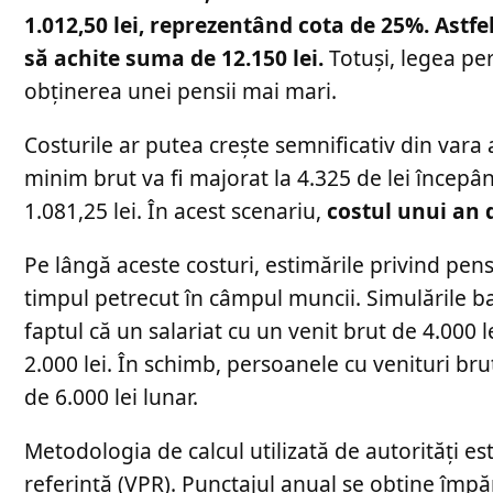
1.012,50 lei, reprezentând cota de 25%. Astf
să achite suma de 12.150 lei.
Totuși, legea pe
obținerea unei pensii mai mari.
Costurile ar putea crește semnificativ din vara a
minim brut va fi majorat la 4.325 de lei începân
1.081,25 lei. În acest scenariu,
costul unui an 
Pe lângă aceste costuri, estimările privind pens
timpul petrecut în câmpul muncii. Simulările ba
faptul că un salariat cu un venit brut de 4.000
2.000 lei. În schimb, persoanele cu venituri br
de 6.000 lei lunar.
Metodologia de calcul utilizată de autorități e
referință (VPR). Punctajul anual se obține împăr