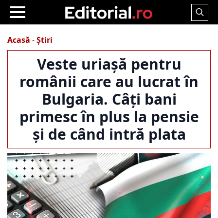
Search
for:
Acasă
-
Știri
Veste uriașă pentru
românii care au lucrat în
Bulgaria. Câți bani
primesc în plus la pensie
și de când intră plata