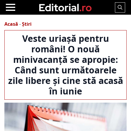
Search
for:
Acasă
-
Știri
Veste uriașă pentru
români! O nouă
minivacanță se apropie:
Când sunt următoarele
zile libere și cine stă acasă
în iunie