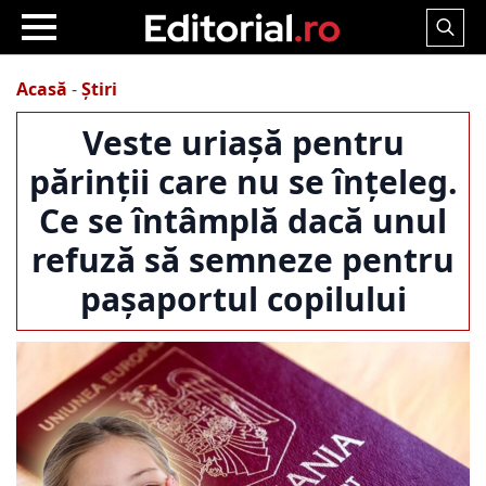
Search
for:
Acasă
-
Știri
Veste uriașă pentru
părinții care nu se înțeleg.
Ce se întâmplă dacă unul
refuză să semneze pentru
pașaportul copilului