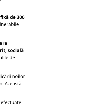
fixă de 300
ulnerabile
care
t, socială
ulile de
icării noilor
an. Această
i efectuate