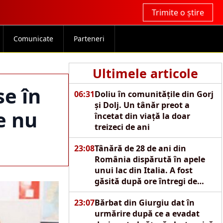
Trimite o știre
Comunicate
Parteneri
Ultimele articole
se în
06:31
Doliu în comunitățile din Gorj
și Dolj. Un tânăr preot a
e nu
încetat din viață la doar
treizeci de ani
23:08
Tânără de 28 de ani din
România dispărută în apele
unui lac din Italia. A fost
găsită după ore întregi de
căutări
23:07
Bărbat din Giurgiu dat în
urmărire după ce a evadat