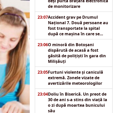
deși purta brățară electronică
de monitorizare
23:07
Accident grav pe Drumul
Național 7. Două persoane au
fost transportate la spital
după ce mașina în care se
aflau s-a izbit de un pod
23:06
O minoră din Botoșani
dispărută de acasă a fost
găsită de polițiști în gara din
Milișăuți
23:05
Furtuni violente și caniculă
extremă. Zonele vizate de
avertizările meteorologilor
23:04
Doliu în Biserică. Un preot de
30 de ani s-a stins din viață la
o zi după moartea bunicului
său