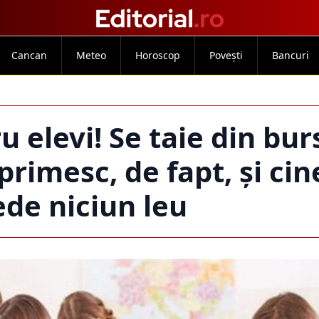
Cancan
Meteo
Horoscop
Povești
Bancuri
 elevi! Se taie din bur
primesc, de fapt, și cin
de niciun leu