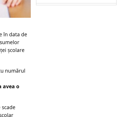
ie în data de
l sumelor
ței școlare
 cu numărul
a avea o
e scade
școlar