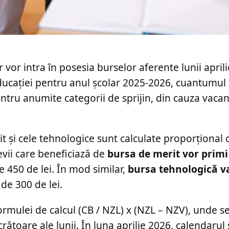
 vor intra în posesia burselor aferente lunii april
 Educației pentru anul școlar 2025-2026, cuantumu
entru anumite categorii de sprijin, din cauza vacan
t și cele tehnologice sunt calculate proporțional
levii care beneficiază de
bursa de merit vor primi
e 450 de lei. În mod similar,
bursa tehnologică v
 de 300 de lei.
ormulei de calcul (CB / NZL) x (NZL – NZV), unde s
crătoare ale lunii. În luna aprilie 2026, calendarul 