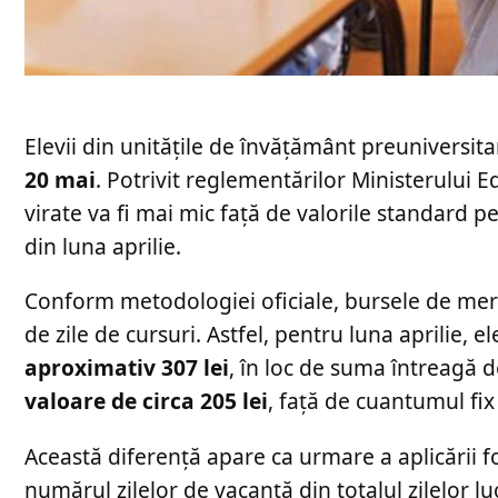
Elevii din unitățile de învățământ preuniversitar
20 mai
. Potrivit reglementărilor Ministerului
virate va fi mai mic față de valorile standard p
din luna aprilie.
Conform metodologiei oficiale, bursele de meri
de zile de cursuri. Astfel, pentru luna aprilie, e
aproximativ 307 lei
, în loc de suma întreagă d
valoare de circa 205 lei
, față de cuantumul fix
Această diferență apare ca urmare a aplicării f
numărul zilelor de vacanță din totalul zilelor lu