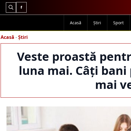
Search
for:
Acasă
Știri
Sport
Acasă
-
Știri
Veste proastă pentru
luna mai. Câți bani 
mai ve