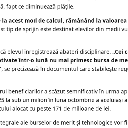
ță, fapt ce diminuează plățile.
 la acest mod de calcul, rămânând la valoarea 
t tip de sprijin este destinat elevilor din medii v
că elevul înregistrează abateri disciplinare.
„Cei 
vate într-o lună nu mai primesc bursa de meri
”
, se precizează în documentul care stabilește reg
ul beneficiarilor a scăzut semnificativ în urma apl
025 la sub un milion în luna octombrie a aceluiași 
ului alocat cu peste 171 de milioane de lei.
ntegrale ale burselor de merit și tehnologice vor f