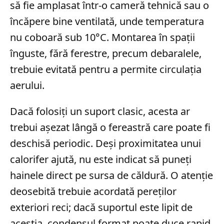
să fie amplasat într-o cameră tehnică sau o
încăpere bine ventilată, unde temperatura
nu coboară sub 10°C. Montarea în spații
înguste, fără ferestre, precum debaralele,
trebuie evitată pentru a permite circulația
aerului.
Dacă folosiți un suport clasic, acesta ar
trebui așezat lângă o fereastră care poate fi
deschisă periodic. Deși proximitatea unui
calorifer ajută, nu este indicat să puneți
hainele direct pe sursa de căldură. O atenție
deosebită trebuie acordată pereților
exteriori reci; dacă suportul este lipit de
aceștia, condensul format poate duce rapid