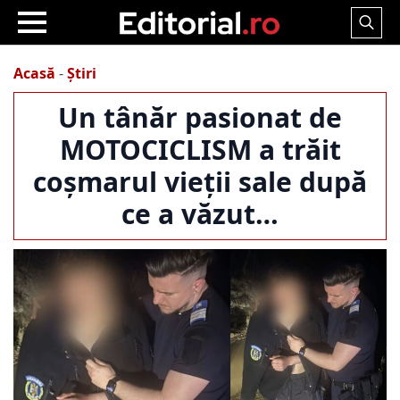
Search
for:
Acasă
-
Știri
Un tânăr pasionat de
MOTOCICLISM a trăit
coșmarul vieții sale după
ce a văzut…