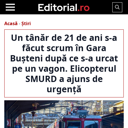
Search
for:
Acasă
-
Știri
Un tânăr de 21 de ani s-a
făcut scrum în Gara
Bușteni după ce s-a urcat
pe un vagon. Elicopterul
SMURD a ajuns de
urgență