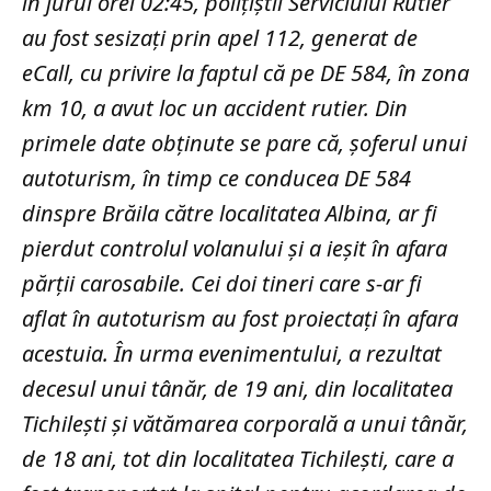
în jurul orei 02:45, polițiștii Serviciului Rutier
au fost sesizați prin apel 112, generat de
eCall, cu privire la faptul că pe DE 584, în zona
km 10, a avut loc un accident rutier. Din
primele date obținute se pare că, șoferul unui
autoturism, în timp ce conducea DE 584
dinspre Brăila către localitatea Albina, ar fi
pierdut controlul volanului și a ieșit în afara
părții carosabile. Cei doi tineri care s-ar fi
aflat în autoturism au fost proiectați în afara
acestuia. În urma evenimentului, a rezultat
decesul unui tânăr, de 19 ani, din localitatea
Tichilești și vătămarea corporală a unui tânăr,
de 18 ani, tot din localitatea Tichilești, care a