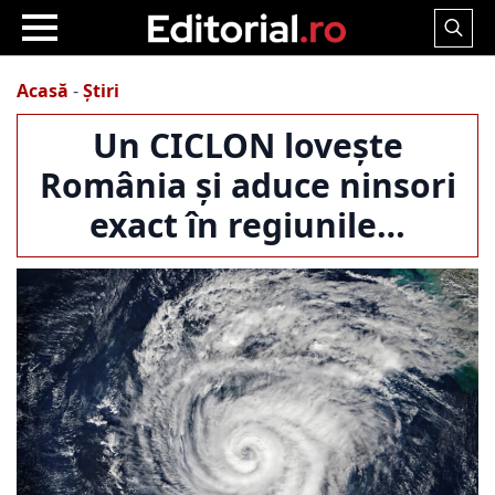
Search
for:
Acasă
-
Știri
Un CICLON lovește
România și aduce ninsori
exact în regiunile…