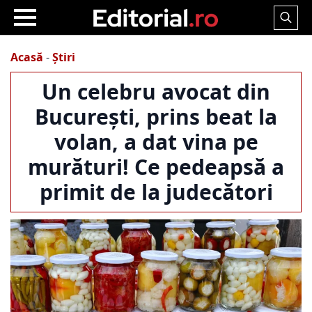
Search
for:
Acasă
-
Știri
Un celebru avocat din
București, prins beat la
volan, a dat vina pe
murături! Ce pedeapsă a
primit de la judecători