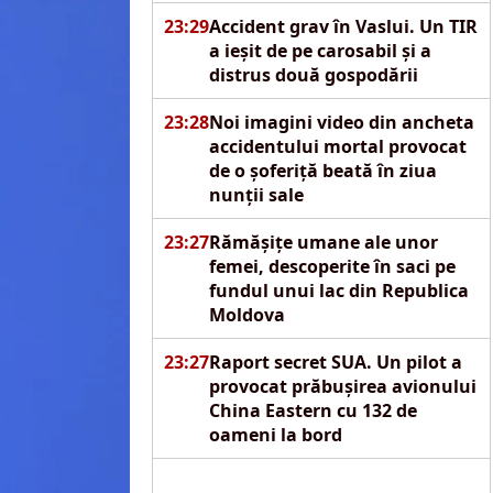
23:29
Accident grav în Vaslui. Un TIR
a ieșit de pe carosabil și a
distrus două gospodării
23:28
Noi imagini video din ancheta
accidentului mortal provocat
de o șoferiță beată în ziua
nunții sale
23:27
Rămășițe umane ale unor
femei, descoperite în saci pe
fundul unui lac din Republica
Moldova
23:27
Raport secret SUA. Un pilot a
provocat prăbușirea avionului
China Eastern cu 132 de
oameni la bord