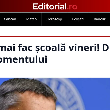
Cancan
Meteo
Horoscop
Povești
Bancuri
mai fac școală vineri! D
mentului