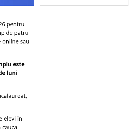
026 pentru
imp de patru
e online sau
mplu este
de luni
acalaureat,
 elevi în
n cauza