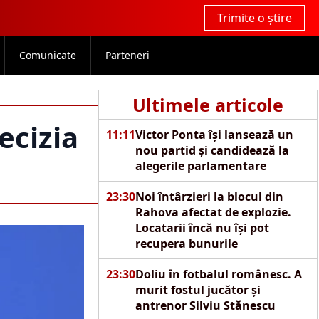
Trimite o știre
Comunicate
Parteneri
Ultimele articole
ecizia
11:11
Victor Ponta își lansează un
nou partid și candidează la
alegerile parlamentare
23:30
Noi întârzieri la blocul din
Rahova afectat de explozie.
Locatarii încă nu își pot
recupera bunurile
23:30
Doliu în fotbalul românesc. A
murit fostul jucător și
antrenor Silviu Stănescu