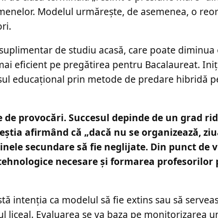
xamenelor. Modelul urmărește, de asemenea, o reo
ri.
 suplimentar de studiu acasă, care poate diminua
mai eficient pe pregătirea pentru Bacalaureat. Iniț
esul educațional prin metode de predare hibridă p
de provocări. Succesul depinde de un grad rid
ceștia afirmând că „dacă nu se organizează, ziu
plinele secundare să fie neglijate. Din punct de 
e tehnologice necesare și formarea profesorilor
stă intenția ca modelul să fie extins sau să servea
 liceal. Evaluarea se va baza pe monitorizarea u