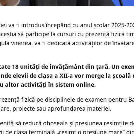
ei va fi introdus începând cu anul școlar 2025-2
 aceștia să participe la cursuri cu prezență fizică t
ulă vinerea, va fi dedicată activităților de învățar
ctate 18 unități de învățământ din țară. Un exe
de elevii de clasa a XII-a vor merge la școală 
u altor activități în sistem online.
rezență fizică pe disciplinele de examen pentru B
tulare, proiecte sau aprofundarea materiei.
menită să reducă oboseala și presiunea resimțite de
levii de clasa terminală „resimt o presiune mare” di