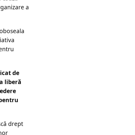
rganizare a
 oboseala
iativa
entru
icat de
a liberă
vedere
 pentru
scă drept
nor