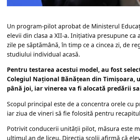
Un program-pilot aprobat de Ministerul Educați
elevii din clasa a XII-a. Inițiativa presupune ca
zile pe săptămână, în timp ce a cincea zi, de reg
studiului individual acasă.
Pentru testarea acestui model, au fost sele
Colegiul Național Bănățean din Timișoara, un
până joi, iar vinerea va fi alocată predării sa
Scopul principal este de a concentra orele cu p
iar ziua de vineri să fie folosită pentru recapi
Potrivit conducerii unității pilot, măsura este 
ultimul an de liceu. Direcția școlii afirmă că e