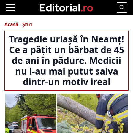
Search
for:
Acasă
-
Știri
Tragedie uriașă în Neamț!
Ce a pățit un bărbat de 45
de ani în pădure. Medicii
nu l-au mai putut salva
dintr-un motiv ireal