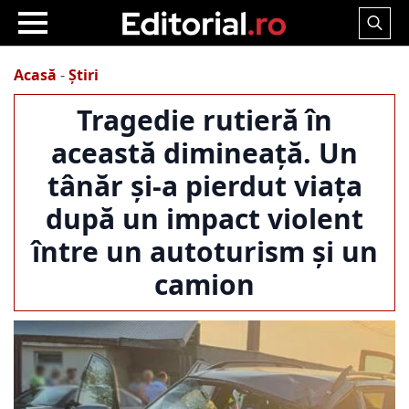
Search
for:
Acasă
-
Știri
Tragedie rutieră în
această dimineață. Un
tânăr și-a pierdut viața
după un impact violent
între un autoturism și un
camion