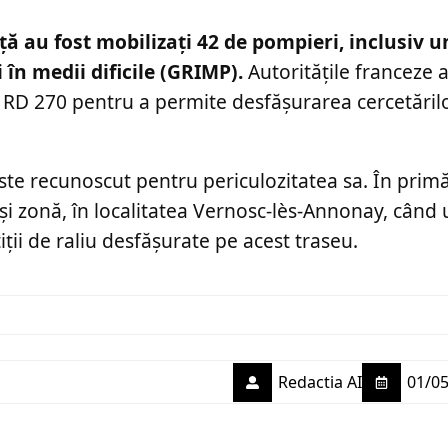
ă au fost mobilizați 42 de pompieri, inclusiv un
 în medii dificile (GRIMP).
Autoritățile franceze a
l RD 270 pentru a permite desfășurarea cercetărilo
te recunoscut pentru periculozitatea sa. În prim
și zonă, în localitatea Vernosc-lès-Annonay, când u
ții de raliu desfășurate pe acest traseu.
Redactia AI
01/05