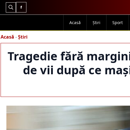
Search
for:
Acasă
Știri
Sport
Acasă
-
Știri
Tragedie fără margini 
de vii după ce mași