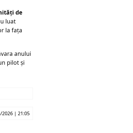
ități de
u luat
r la fața
ăvara anului
n pilot și
/2026 | 21:05