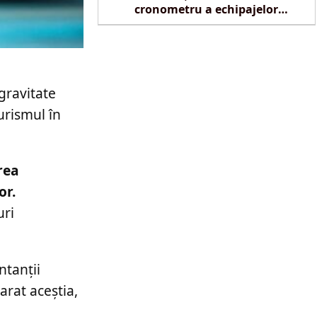
cronometru a echipajelor
SMURD la Reghin
 gravitate
urismul în
rea
or.
uri
ntanții
arat aceștia,