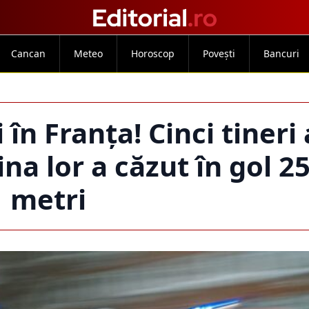
Cancan
Meteo
Horoscop
Povești
Bancuri
în Franța! Cinci tineri
na lor a căzut în gol 2
metri