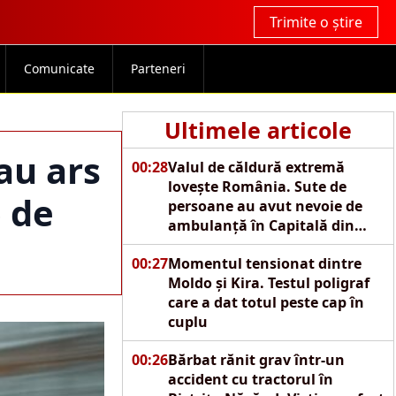
Trimite o știre
Comunicate
Parteneri
Ultimele articole
 au ars
00:28
Valul de căldură extremă
lovește România. Sute de
5 de
persoane au avut nevoie de
ambulanță în Capitală din
cauza caniculei
00:27
Momentul tensionat dintre
Moldo și Kira. Testul poligraf
care a dat totul peste cap în
cuplu
00:26
Bărbat rănit grav într-un
accident cu tractorul în