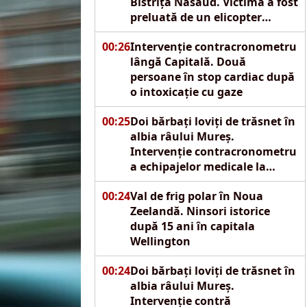
Bistrița Năsăud. Victima a fost
preluată de un elicopter
SMURD
00:26
Intervenție contracronometru
lângă Capitală. Două
persoane în stop cardiac după
o intoxicație cu gaze
00:25
Doi bărbați loviți de trăsnet în
albia râului Mureș.
Intervenție contracronometru
a echipajelor medicale la
Reghin
00:24
Val de frig polar în Noua
Zeelandă. Ninsori istorice
după 15 ani în capitala
Wellington
00:24
Doi bărbați loviți de trăsnet în
albia râului Mureș.
Intervenție contră