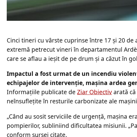
Cinci tineri cu vârste cuprinse între 17 și 20 de 
extremă petrecut vineri în departamentul Ardèc
care se aflau a ieșit de pe drum și a căzut în go
Impactul a fost urmat de un incendiu violent
echipajelor de intervenție, mașina ardea gen
Informațiile publicate de
Ziar Obiectiv
arată că 
neînsuflețite în resturile carbonizate ale mașinii
„Când au sosit serviciile de urgență, mașina era
pompierilor, subliniind dificultatea misiunii. „
conform sursei citate.