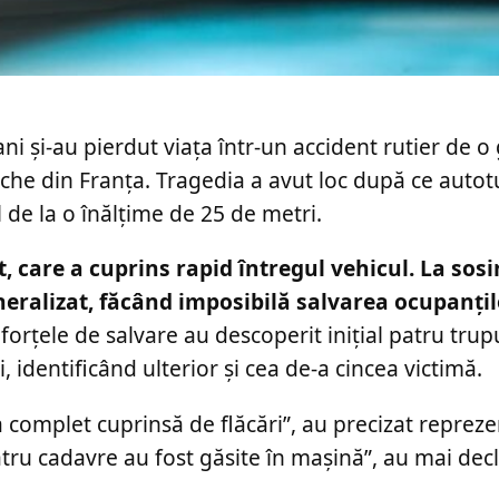
ani și-au pierdut viața într-un accident rutier de o
he din Franța. Tragedia a avut loc după ce autot
l de la o înălțime de 25 de metri.
, care a cuprins rapid întregul vehicul. La sosi
eralizat, făcând imposibilă salvarea ocupanțil
forțele de salvare au descoperit inițial patru trup
, identificând ulterior și cea de-a cincea victimă.
 complet cuprinsă de flăcări”, au precizat repreze
Patru cadavre au fost găsite în mașină”, au mai decl