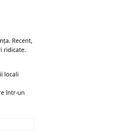
nța. Recent,
 ridicate.
i locali
re într-un