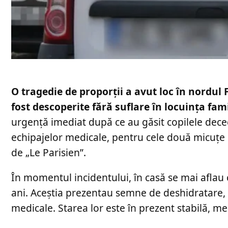
O tragedie de proporții a avut loc în nordul 
fost descoperite fără suflare în locuința fami
urgență imediat după ce au găsit copilele deceda
echipajelor medicale, pentru cele două micuțe 
de „Le Parisien”.
În momentul incidentului, în casă se mai aflau cei
ani. Aceștia prezentau semne de deshidratare, fi
medicale. Starea lor este în prezent stabilă, med