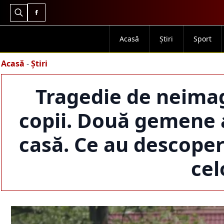
Search
for:
Acasă
Știri
Sport
Acasă
-
Știri
Tragedie de neimag
copii. Două gemene a
casă. Ce au descoper
cel