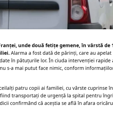
Franței, unde două fetițe gemene, în vârstă de 
liei.
Alarma a fost dată de părinți, care au apelat 
te în pătuțurile lor. În ciuda intervenției rapide 
nu s-a mai putut face nimic, conform informațiilo
lalți patru copii ai familiei, cu vârste cuprinse în
ind transportați de urgență la spital pentru îngrij
icii confirmând că aceștia se află în afara oricărui