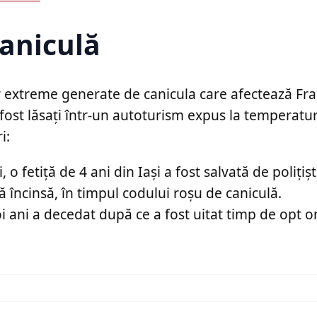
caniculă
or extreme generate de canicula care afectează Fra
u fost lăsați într-un autoturism expus la temperaturi
i:
 fetiță de 4 ani din Iași a fost salvată de polițiști
 încinsă, în timpul codului roșu de caniculă.
oi ani a decedat după ce a fost uitat timp de opt o