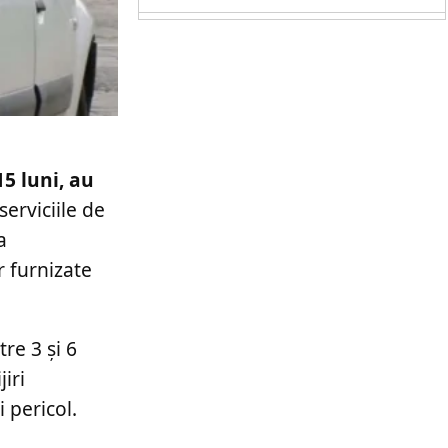
15 luni, au
serviciile de
a
r furnizate
tre 3 și 6
iri
 pericol.