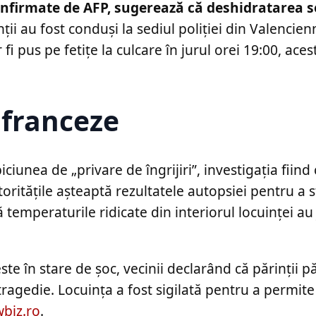
confirmate de AFP, sugerează că deshidratarea se
ții au fost conduși la sediul poliției din Valencie
i pus pe fetițe la culcare în jurul orei 19:00, aces
 franceze
iunea de „privare de îngrijiri”, investigația fiin
ritățile așteaptă rezultatele autopsiei pentru a st
ă temperaturile ridicate din interiorul locuinței au
te în stare de șoc, vecinii declarând că părinții 
ragedie. Locuința a fost sigilată pentru a permite
biz.ro
.