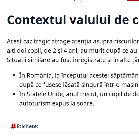
Contextul valului de 
Acest caz tragic atrage atenția asupra riscuril
alți doi copii, de 2 și 4 ani, au murit după ce a
Situații similare au fost înregistrate și în alte țăr
În România, la începutul acestei săptămâni, o
după ce fusese lăsată singură într-o mașină
În Statele Unite, anul trecut, un copil de d
autoturism expus la soare.
Etichete: