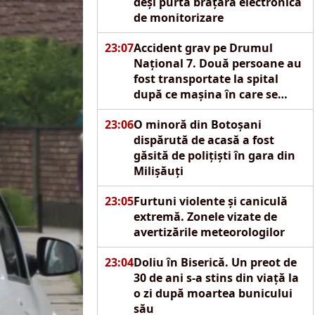
deși purta brățară electronică
de monitorizare
23:07
Accident grav pe Drumul
Național 7. Două persoane au
fost transportate la spital
după ce mașina în care se
aflau s-a izbit de un pod
23:06
O minoră din Botoșani
dispărută de acasă a fost
găsită de polițiști în gara din
Milișăuți
23:05
Furtuni violente și caniculă
extremă. Zonele vizate de
avertizările meteorologilor
23:04
Doliu în Biserică. Un preot de
30 de ani s-a stins din viață la
o zi după moartea bunicului
său