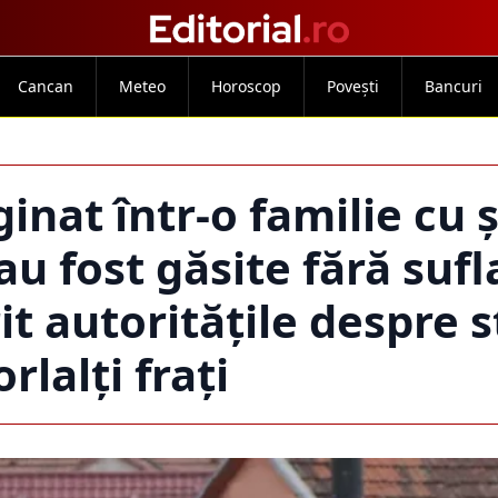
Cancan
Meteo
Horoscop
Povești
Bancuri
inat într-o familie cu 
u fost găsite fără sufl
it autoritățile despre 
orlalți frați