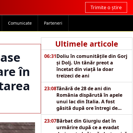
Trimite o știre
Comunicate
Parteneri
Ultimele articole
șase
06:31
Doliu în comunitățile din Gorj
și Dolj. Un tânăr preot a
are în
încetat din viață la doar
treizeci de ani
starea
23:08
Tânără de 28 de ani din
România dispărută în apele
unui lac din Italia. A fost
găsită după ore întregi de
căutări
23:07
Bărbat din Giurgiu dat în
urmărire după ce a evadat