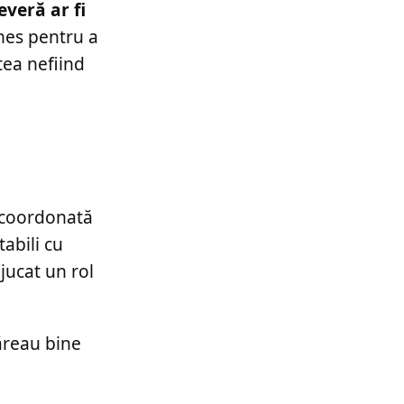
veră ar fi
nnes pentru a
tea nefiind
d coordonată
abili cu
 jucat un rol
păreau bine