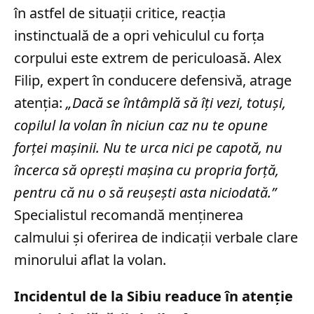
în astfel de situații critice, reacția
instinctuală de a opri vehiculul cu forța
corpului este extrem de periculoasă. Alex
Filip, expert în conducere defensivă, atrage
atenția:
„Dacă se întâmplă să îţi vezi, totuşi,
copilul la volan în niciun caz nu te opune
forţei maşinii. Nu te urca nici pe capotă, nu
încerca să opreşti maşina cu propria forţă,
pentru că nu o să reuşeşti asta niciodată.”
Specialistul recomandă menținerea
calmului și oferirea de indicații verbale clare
minorului aflat la volan.
Incidentul de la Sibiu readuce în atenție