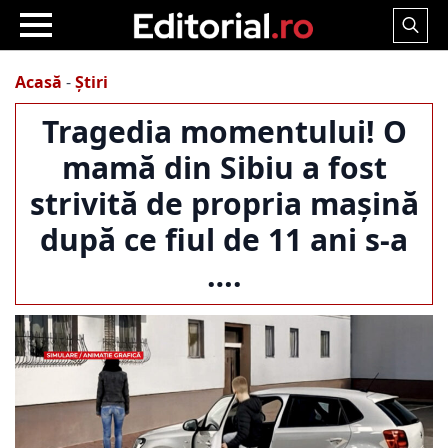
Search
for:
Acasă
-
Știri
Tragedia momentului! O
mamă din Sibiu a fost
strivită de propria mașină
după ce fiul de 11 ani s-a
….