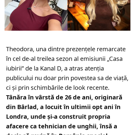
Theodora, una dintre prezențele remarcate
în cel de-al treilea sezon al emisiunii „Casa
iubirii” de la Kanal D, a atras atenția
publicului nu doar prin povestea sa de viață,
ci și prin schimbările de look recente.
Tânăra în vârstă de 26 de ani, originară
din Bârlad, a locuit în ultimii opt ani în
Londra, unde și-a construit propria
afacere ca tehnician de unghii, însă a