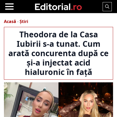
Search
for:
Acasă
-
Știri
Theodora de la Casa
Iubirii s-a tunat. Cum
arată concurenta după ce
și-a injectat acid
hialuronic în față