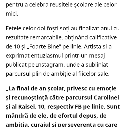
pentru a celebra reușitele școlare ale celor
mici.
Fetele celor doi foști soți au finalizat anul cu
rezultate remarcabile, obținând calificative
de 10 și „Foarte Bine” pe linie. Artista și-a
exprimat entuziasmul printr-un mesaj
publicat pe Instagram, unde a subliniat
parcursul plin de ambiție al fiicelor sale.
„La final de an școlar, privesc cu emoție
și recunoștință către parcursul Carolinei
și al Raisei. 10, respectiv FB pe linie. Sunt
mândră de ele, de efortul depus, de
ambiția, curajul și perseverența cu care