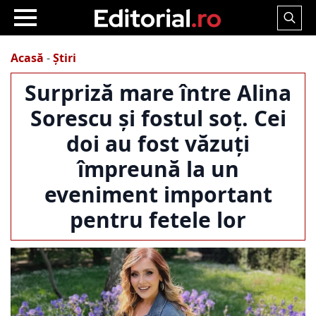
Search
for:
Acasă
-
Știri
Surpriză mare între Alina
Sorescu și fostul soț. Cei
doi au fost văzuți
împreună la un
eveniment important
pentru fetele lor