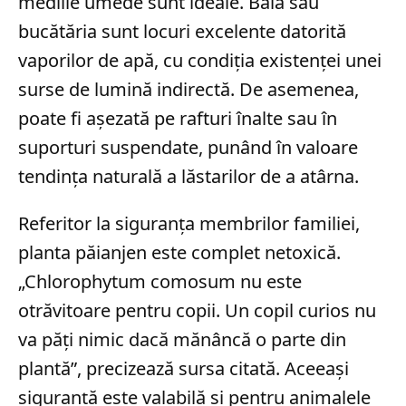
mediile umede sunt ideale. Baia sau
bucătăria sunt locuri excelente datorită
vaporilor de apă, cu condiția existenței unei
surse de lumină indirectă. De asemenea,
poate fi așezată pe rafturi înalte sau în
suporturi suspendate, punând în valoare
tendința naturală a lăstarilor de a atârna.
Referitor la siguranța membrilor familiei,
planta păianjen este complet netoxică.
„Chlorophytum comosum nu este
otrăvitoare pentru copii. Un copil curios nu
va păți nimic dacă mănâncă o parte din
plantă”, precizează sursa citată. Aceeași
siguranță este valabilă și pentru animalele