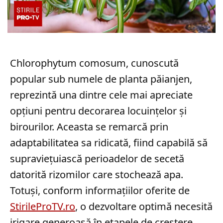
Chlorophytum comosum, cunoscută
popular sub numele de planta păianjen,
reprezintă una dintre cele mai apreciate
opțiuni pentru decorarea locuințelor și
birourilor. Aceasta se remarcă prin
adaptabilitatea sa ridicată, fiind capabilă să
supraviețuiască perioadelor de secetă
datorită rizomilor care stochează apa.
Totuși, conform informațiilor oferite de
StirileProTV.ro
, o dezvoltare optimă necesită
irigare generoasă în etapele de creștere.